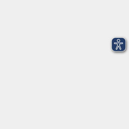
Inhalte
Startseite
Aktuelles
Firmenschulungen
Internationale Projekte
Kontakt
Mehr VHS
Unsere Berufsfachschulen
Über uns
EN 🇬🇧
Volkshochschule im Landkreis Cham e.V.