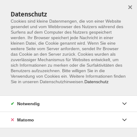
×
Datenschutz
Cookies sind kleine Datenmengen, die von einer Website
gesendet und vom Webbrowser des Nutzers während des
Surfens auf dem Computer des Nutzers gespeichert
Zum Hauptinhalt springen
werden. Ihr Browser speichert jede Nachricht in einer
kleinen Datei, die Cookie genannt wird. Wenn Sie eine
weitere Seite vom Server anfordern, sendet Ihr Browser
das Cookie an den Server zurück. Cookies wurden als
zuverlässiger Mechanismus für Websites entwickelt, um
sich Informationen zu merken oder die Surfaktivitäten des
Sie sind hier:
Benutzers aufzuzeichnen. Bitte willigen Sie in die
TAO
WKS
Weitere Zusatzkurse
Verwendung von Cookies ein. Weitere Informationen finden
Sie in unseren Datenschutzhinweisen.
Datenschutz
Wellness-Wald & Naturcoach
(1-2x samstags im Monat. Einstieg jederzeit
Notwendig
möglich, nächster Termin: 12.09.2026)
Nachhaltigkeit und Natur sind die aktuellen Trends
Matomo
im Tourismus, aber auch darüber hinaus.
Der Wellness-Wald & Naturcoach ist eine