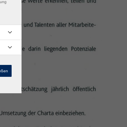
dung
ießen