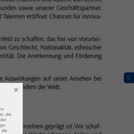
×
rs
ei, die
ndet
ger
 die