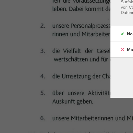
Surfak
von Co
Daten
No
Ma