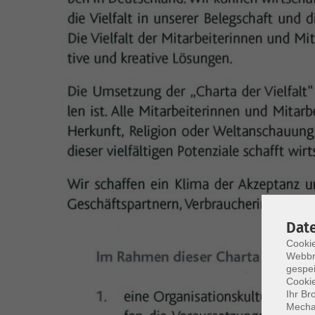
Dat
Cookie
Webbr
gespei
Cookie
Ihr Br
Mechan