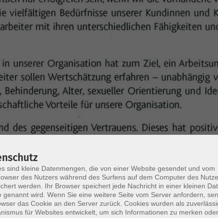
enschutz
s sind kleine Datenmengen, die von einer Website gesendet und vom
owser des Nutzers während des Surfens auf dem Computer des Nutze
chert werden. Ihr Browser speichert jede Nachricht in einer kleinen Dat
 genannt wird. Wenn Sie eine weitere Seite vom Server anfordern, se
owser das Cookie an den Server zurück. Cookies wurden als zuverlässi
ismus für Websites entwickelt, um sich Informationen zu merken oder