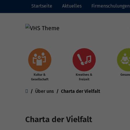
Startseite
Aktuelles
Firmenschulungen
Zum Hauptinhalt springen
Kultur &
Kreatives &
Gesund
Gesellschaft
Freizeit
Sie sind hier:
Über uns
Charta der Vielfalt
Charta der Vielfalt