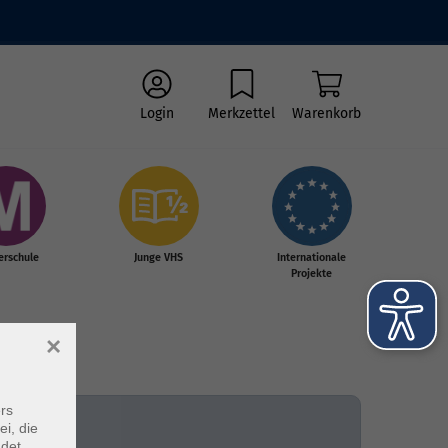
Login
Merkzettel
Warenkorb
erschule
Junge VHS
Internationale
Projekte
×
rs
ei, die
ndet