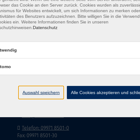
owser das Cookie an den Server zurück. Cookies wurden als zuverlässi
ismus für Websites entwickelt, um sich Informationen zu merken oder
tivitäten des Benutzers aufzuzeichnen. Bitte willigen Sie in die Verwen
okies ein. Weitere Informationen finden Sie in unseren
schutzhinweisen.
Datenschutz
Barrierefreiheitserklärung
AGB
Datenschutzerklä
twendig
tomo
Volkshochschule im Landkreis Cham e.V.
Auswahl speichern
Alle Cookies akzeptieren und schl
Pfarrer-Seidl-Str. 1
93413 Cham
info@vhs-cham.de
Telefon: 09971 8501-0
Fax: 09971 8501-30