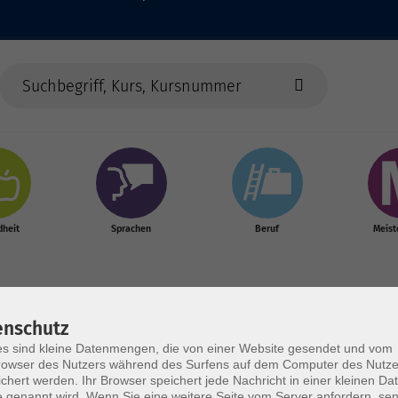
heit
Sprachen
Beruf
Meist
enschutz
s sind kleine Datenmengen, die von einer Website gesendet und vom
owser des Nutzers während des Surfens auf dem Computer des Nutze
chert werden. Ihr Browser speichert jede Nachricht in einer kleinen Dat
 genannt wird. Wenn Sie eine weitere Seite vom Server anfordern, se