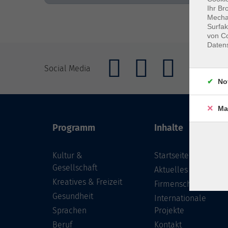
Ihr Br
Mechan
Surfak
von Co
Daten
Social Media
No
Ma
Programm
Inhalte
Kultur &
Startseite
Gesellschaft
Aktuelles
Kreatives & Freizeit
Firmenschulungen
Gesundheit
Internationale
Sprachen
Projekte
Beruf
Kontakt