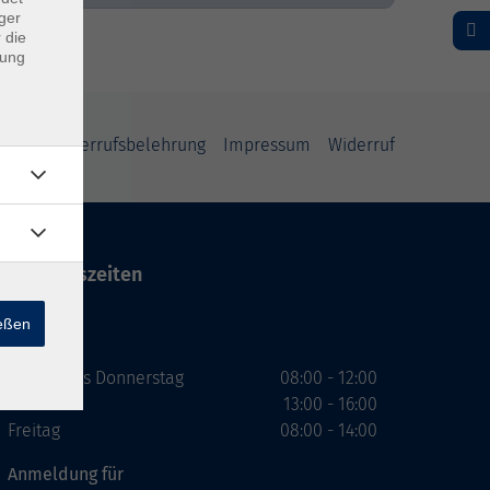
ger
 die
dung
rung
Widerrufsbelehrung
Impressum
Widerruf
Öffnungszeiten
ießen
VHS
Montag bis Donnerstag
08:00 - 12:00
13:00 - 16:00
Freitag
08:00 - 14:00
Anmeldung für