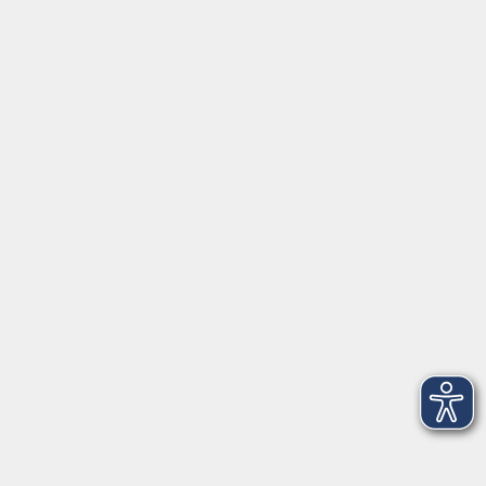
Meisterschule
Junge VHS
Internationale Projekte
Inhalte
Startseite
Aktuelles
Firmenschulungen
Internationale Projekte
Kontakt
Mehr VHS
Unsere Berufsfachschulen
Über uns
EN 🇬🇧