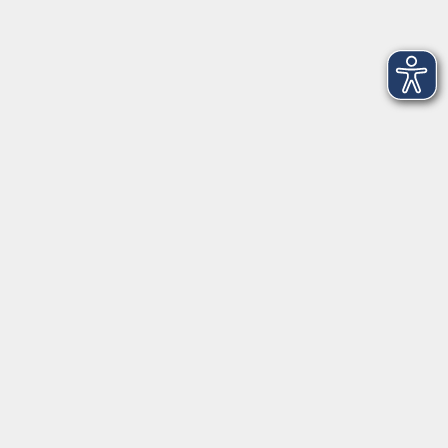
Volkshochschule im Landkreis Cham e.V.
Pfarrer-Seidl-Str. 1
93413 Cham
info@vhs-cham.de
Telefon: 09971 8501-0
Fax: 09971 8501-30
Öffnungszeiten
VHS
Montag bis Donnerstag
08:00 - 12:00
13:00 - 16:00
Freitag
08:00 - 14:00