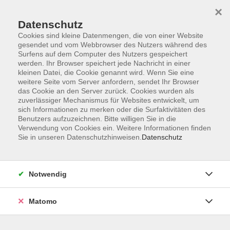
×
Datenschutz
Cookies sind kleine Datenmengen, die von einer Website
gesendet und vom Webbrowser des Nutzers während des
Surfens auf dem Computer des Nutzers gespeichert
Zum Hauptinhalt springen
werden. Ihr Browser speichert jede Nachricht in einer
kleinen Datei, die Cookie genannt wird. Wenn Sie eine
weitere Seite vom Server anfordern, sendet Ihr Browser
das Cookie an den Server zurück. Cookies wurden als
zuverlässiger Mechanismus für Websites entwickelt, um
sich Informationen zu merken oder die Surfaktivitäten des
Sie sind hier:
Benutzers aufzuzeichnen. Bitte willigen Sie in die
TAO
TAO-Seminare
Verwendung von Cookies ein. Weitere Informationen finden
Sie in unseren Datenschutzhinweisen.
Datenschutz
Erfolgreiches Beschwerdemanagement für
Hotellerie & Gastronomie
Notwendig
Vom Problem zur Lösung
Beschwerden, Reklamationen und schlechte
Matomo
Bewertungen durch Gäste kommen in den
besten Häusern vor – der richtige Umgang damit trennt