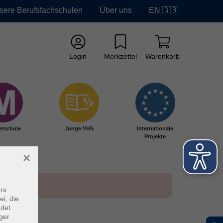
sere Berufsfachschulen
Über uns
EN 🇬🇧
Login
Merkzettel
Warenkorb
erschule
Junge VHS
Internationale
Projekte
×
rs
ei, die
ndet
ger