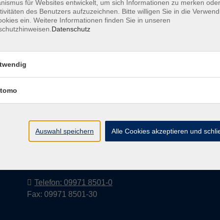
ismus für Websites entwickelt, um sich Informationen zu merken oder
tivitäten des Benutzers aufzuzeichnen. Bitte willigen Sie in die Verwen
okies ein. Weitere Informationen finden Sie in unseren
schutzhinweisen.
Datenschutz
Barrierefreiheitserklärung
AGB
Datenschutzerkl
twendig
tomo
Volkshochschule im Landkreis Cham
e.V.
Auswahl speichern
Alle Cookies akzeptieren und schl
Pfarrer-Seidl-Str. 1
93413 Cham
info@vhs-cham.de
Telefon: 09971 8501-0
Fax: 09971 8501-30