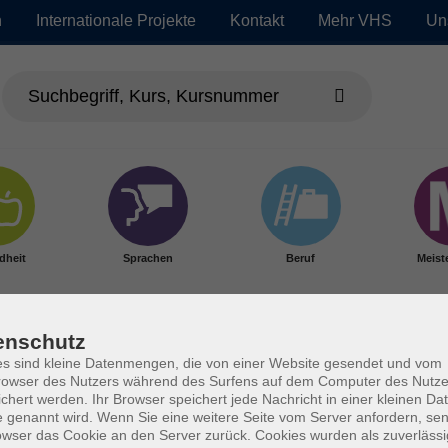
n
Internationale Projekte
Kontakt
Mehr VHS
Un
dheit
Sprachen
Beruf
Meist
enschutz
s sind kleine Datenmengen, die von einer Website gesendet und vom
owser des Nutzers während des Surfens auf dem Computer des Nutze
chert werden. Ihr Browser speichert jede Nachricht in einer kleinen Dat
 genannt wird. Wenn Sie eine weitere Seite vom Server anfordern, se
owser das Cookie an den Server zurück. Cookies wurden als zuverlässi