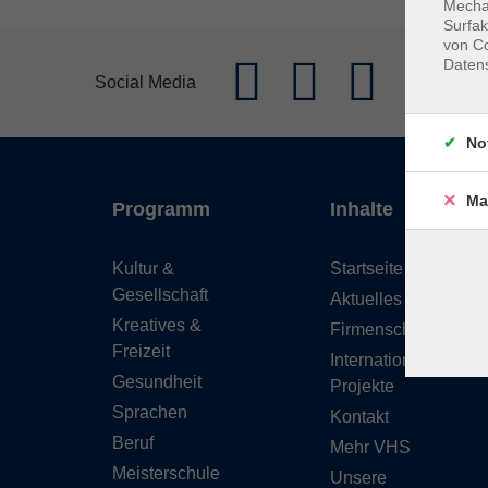
Mechan
Surfak
von Co
Daten
Social Media
No
Ma
Programm
Inhalte
Kultur &
Startseite
Gesellschaft
Aktuelles
Kreatives &
Firmenschulungen
Freizeit
Internationale
Gesundheit
Projekte
Sprachen
Kontakt
Beruf
Mehr VHS
Meisterschule
Unsere