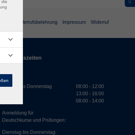
 die
dung
ärung
Widerrufsbelehrung
Impressum
Widerruf
Öffnungszeiten
VHS
ießen
Montag bis Donnerstag
08:00 - 12:00
13:00 - 16:00
Freitag
08:00 - 14:00
Anmeldung für
Deutschkurse und Prüfungen:
Dienstag bis Donnerstag: