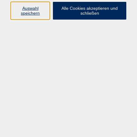
Auswahl
Alle Cookies akzeptieren und
speichern
schließen
Prüfung - telc Deutsch A2-B1
Fr. 19.02.2027 08:30
Cham
Kinesiologische Tapes fachgerecht angelegt
Sa. 20.02.2027 08:30
Bad Kötzting
Zweitschriftlerner-Integrationskurs 165 Modul 6
Di. 23.02.2027 08:15