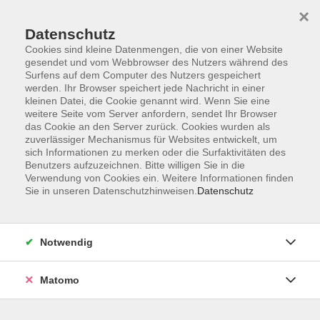
×
Datenschutz
Cookies sind kleine Datenmengen, die von einer Website
gesendet und vom Webbrowser des Nutzers während des
Surfens auf dem Computer des Nutzers gespeichert
Zum Hauptinhalt springen
werden. Ihr Browser speichert jede Nachricht in einer
kleinen Datei, die Cookie genannt wird. Wenn Sie eine
weitere Seite vom Server anfordern, sendet Ihr Browser
das Cookie an den Server zurück. Cookies wurden als
zuverlässiger Mechanismus für Websites entwickelt, um
sich Informationen zu merken oder die Surfaktivitäten des
Benutzers aufzuzeichnen. Bitte willigen Sie in die
Ergebnisse filtern
Verwendung von Cookies ein. Weitere Informationen finden
Sie in unseren Datenschutzhinweisen.
Datenschutz
mehr laden
Notwendig
Orientierungskurs 160
Matomo
Do. 18.02.2027 08:15
Cham