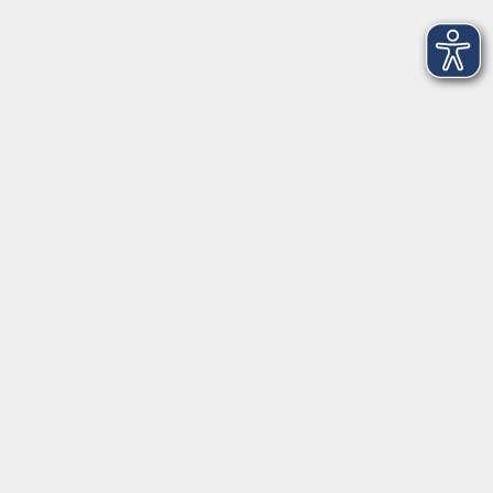
Barrierefreiheitserklärung
AGB
Datenschutzerklärung
Widerrufsbelehrung
Impressum
Widerruf
Programm
Kultur & Gesellschaft