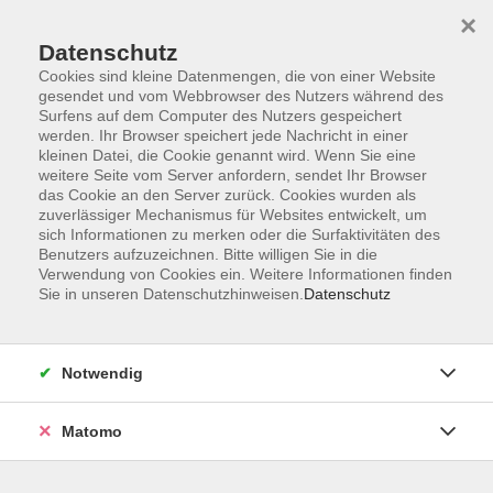
×
Datenschutz
Cookies sind kleine Datenmengen, die von einer Website
gesendet und vom Webbrowser des Nutzers während des
Surfens auf dem Computer des Nutzers gespeichert
Zum Hauptinhalt springen
werden. Ihr Browser speichert jede Nachricht in einer
kleinen Datei, die Cookie genannt wird. Wenn Sie eine
weitere Seite vom Server anfordern, sendet Ihr Browser
das Cookie an den Server zurück. Cookies wurden als
zuverlässiger Mechanismus für Websites entwickelt, um
sich Informationen zu merken oder die Surfaktivitäten des
Benutzers aufzuzeichnen. Bitte willigen Sie in die
Ergebnisse filtern
Verwendung von Cookies ein. Weitere Informationen finden
Sie in unseren Datenschutzhinweisen.
Datenschutz
mehr laden
Notwendig
Abhyanga Massage
Matomo
Sa. 30.01.2027 09:00
Bad Kötzting