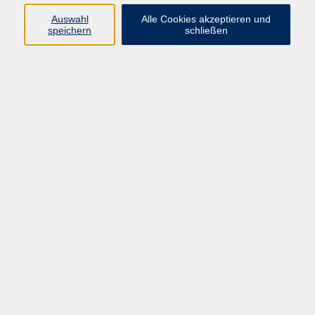
Auswahl
Alle Cookies akzeptieren und
speichern
schließen
Online-Seminar: Der Weg zum erfolgreichen
Kosmetik- und Massagestudio
Mo. 01.02.2027 19:00
Online-Seminar: Authentische Führung und
Empowerment
Di. 02.02.2027 09:00
Online
Online-Seminar: Der professionelle Empfang:
Kommunikation mit Gästen