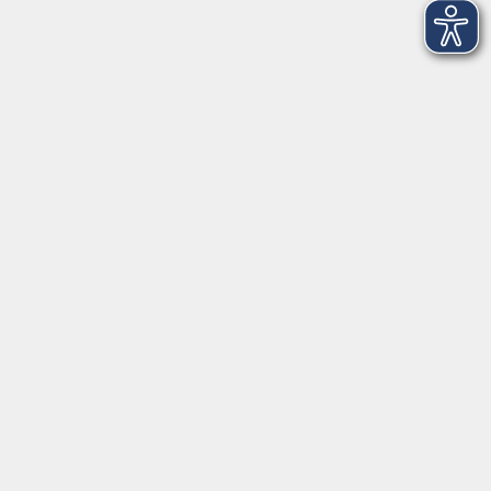
Meisterschule
19
Sprachen
75
TAO
81
VHS Online
2
_Integrationskurse
49
Barrierefreiheitserklärung
AGB
Datenschutzerklärung
Widerrufsbelehrung
Impressum
Widerruf