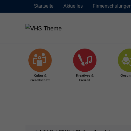
Startseite
Aktuelles
Firmenschulunge
Zum Hauptinhalt springen
Kultur &
Kreatives &
Gesun
Gesellschaft
Freizeit
Sie sind hier: