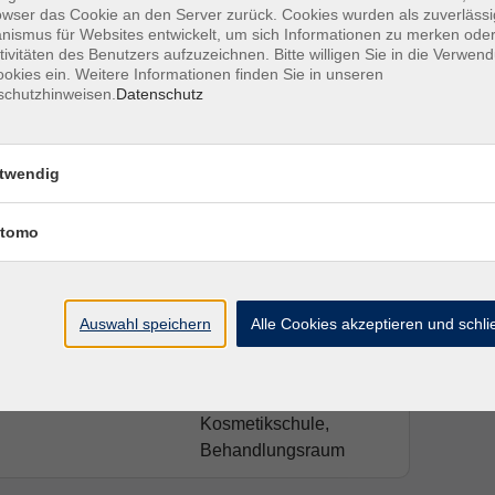
owser das Cookie an den Server zurück. Cookies wurden als zuverlässi
ismus für Websites entwickelt, um sich Informationen zu merken oder
tivitäten des Benutzers aufzuzeichnen. Bitte willigen Sie in die Verwen
leidung, warme Socken, Schreibmaterial, Eigene
okies ein. Weitere Informationen finden Sie in unseren
und Getränke (Selbstversorgung)
schutzhinweisen.
Datenschutz
twendig
tomo
Ort / Raum
00 Uhr
Wellness-
Kosmetikschule,
Auswahl speichern
Alle Cookies akzeptieren und schl
Behandlungsraum
0 Uhr
Wellness-
Kosmetikschule,
Behandlungsraum