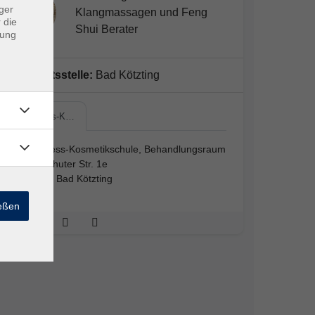
ger
Klangmassagen und Feng
 die
Shui Berater
dung
Geschäftsstelle:
Bad Kötzting
Wellness-K…
Wellness-Kosmetikschule, Behandlungsraum
Landshuter Str. 1e
93444 Bad Kötzting
ießen