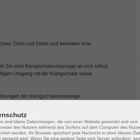
rper, Geist und Seele und bewirken eine
wie Sie eine Klangschalenmassage an sich selbst
fältigen Umgang mit der Klangschale sowie
d Wirkungen der Klangschalenmassage
enschutz
s sind kleine Datenmengen, die von einer Website gesendet und vom
owser des Nutzers während des Surfens auf dem Computer des Nutze
chert werden. Ihr Browser speichert jede Nachricht in einer kleinen Dat
 genannt wird. Wenn Sie eine weitere Seite vom Server anfordern, se