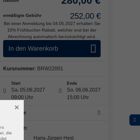
280,00 €
Gebühr
252,00 €
ermäßigte Gebühr
Bei einer Anmeldung bis 04.05.2027 erhalten Sie
10% Frühbucher-Rabatt, welcher erst bei der
Abrechnung automatisch berücksichtigt wird.
In den Warenkorb
Kursnummer:
BRW22001
Start
Ende
Sa. 05.06.2027
So. 06.06.2027
09:00 Uhr
15:00 Uhr
×
2 Termine
rs
Dozent*in:
ei, die
Hans-Jürgen Hesl
ndet