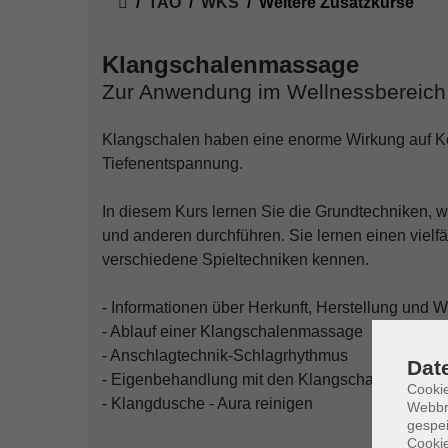
TAO
WKS
Weitere Zusatzkurse
Klangschalenmassage
Zur Anwendung im Wellnessbereich
Klangschalen haben eine enorme Wirkung auf Kö
Tiefenentspannung.
In diesem Kurs lernen Sie die Grundtechniken, 
und anderen durchführen. Sie lernen einen viel
verschiedene Spieltechniken kennen.
- Informationen über Herkunft, Herstellung un
- Ablauf einer Klangschalenmassage
- Anschlagtechnik-Schlagrhythmus
Dat
- Eigenbehandlung mit den Klangschalen
Cookie
- Klangdusche - Aura reinigen
Webbr
gespei
Cookie