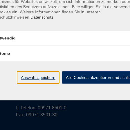
ismus für Websites entwickelt, um sich Informationen zu merken oder
tivitäten des Benutzers aufzuzeichnen. Bitte willigen Sie in die Verwen
okies ein. Weitere Informationen finden Sie in unseren
schutzhinweisen.
Datenschutz
Barrierefreiheitserklärung
AGB
Datenschutzerkl
twendig
tomo
Volkshochschule im Landkreis Cham
e.V.
Auswahl speichern
Alle Cookies akzeptieren und schl
Pfarrer-Seidl-Str. 1
93413 Cham
info@vhs-cham.de
Telefon: 09971 8501-0
Fax: 09971 8501-30