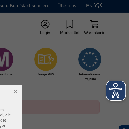
sere Berufsfachschulen
Über uns
EN 🇬🇧
Login
Merkzettel
Warenkorb
erschule
Junge VHS
Internationale
Projekte
×
rs
ei, die
ndet
ger