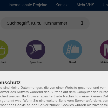
n
Internationale Projekte
Kontakt
Mehr VHS
Un
dheit
Sprachen
Beruf
Meist
enschutz
s sind kleine Datenmengen, die von einer Website gesendet und vom
owser des Nutzers während des Surfens auf dem Computer des Nutze
chert werden. Ihr Browser speichert jede Nachricht in einer kleinen Dat
 genannt wird. Wenn Sie eine weitere Seite vom Server anfordern, se
owser das Cookie an den Server zurück. Cookies wurden als zuverlässi