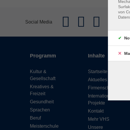
Mechan
Surfak
von Co
Daten
Social Media
No
Ma
Programm
Inhalte
Kultur &
Startseite
Gesellschaft
Aktuelles
Kreatives &
Firmenschulungen
Freizeit
Internationale
Gesundheit
Projekte
Sprachen
Kontakt
Beruf
Mehr VHS
Meisterschule
Unsere