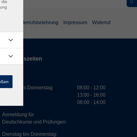
 die
dung
ärung
Widerrufsbelehrung
Impressum
Widerruf
Öffnungszeiten
VHS
ießen
Montag bis Donnerstag
08:00 - 12:00
13:00 - 16:00
Freitag
08:00 - 14:00
Anmeldung für
Deutschkurse und Prüfungen:
Dienstag bis Donnerstag: