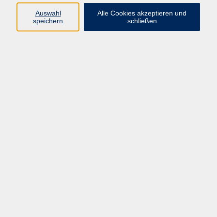
berücksichtigt. Man kann indirekt Einfluss nehmen auf
Auswahl
Alle Cookies akzeptieren und
die Funktion der inneren Organe, der Psyche und den
speichern
schließen
Fluss der Körperenergie.
- Allgemeines zur Entstehung von Reflexzonen,
- Anatomie des Fußes,
- Griffdemonstration und Praktische Durchführung
einer Fußzonenmassage
- Kontraindikationen, Gegenmaßnahmen bei Über-
Fehlreaktionen
Es gibt 10% Frühbucher-Rabatt bei einer Anmeldung
bis 4 Wochen vor Kursbeginn!