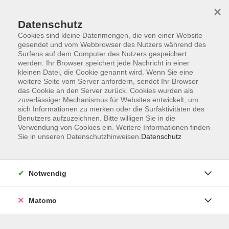
×
Datenschutz
Cookies sind kleine Datenmengen, die von einer Website
gesendet und vom Webbrowser des Nutzers während des
Surfens auf dem Computer des Nutzers gespeichert
Zum Hauptinhalt springen
werden. Ihr Browser speichert jede Nachricht in einer
kleinen Datei, die Cookie genannt wird. Wenn Sie eine
weitere Seite vom Server anfordern, sendet Ihr Browser
das Cookie an den Server zurück. Cookies wurden als
zuverlässiger Mechanismus für Websites entwickelt, um
sich Informationen zu merken oder die Surfaktivitäten des
Sie sind hier:
Benutzers aufzuzeichnen. Bitte willigen Sie in die
TAO
WKS
Massagekurse
Verwendung von Cookies ein. Weitere Informationen finden
Sie in unseren Datenschutzhinweisen.
Datenschutz
Fußzonenmassage
Notwendig
Bei der Fußzonenmassage werden die Fußsohlen und
angrenzenden Fußbereiche, die jedem Organ im
Matomo
System des Körpers entsprechen, intensiv massiert.
Schmerzhafte Areale werden besonders