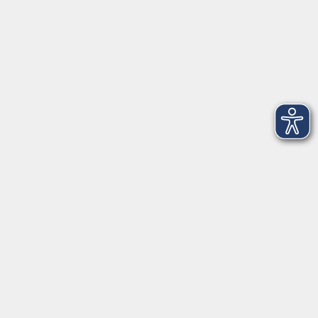
Über uns
EN 🇬🇧
Volkshochschule im Landkreis Cham e.V.
Pfarrer-Seidl-Str. 1
93413 Cham
info@vhs-cham.de
Telefon: 09971 8501-0
Fax: 09971 8501-30
Öffnungszeiten
VHS