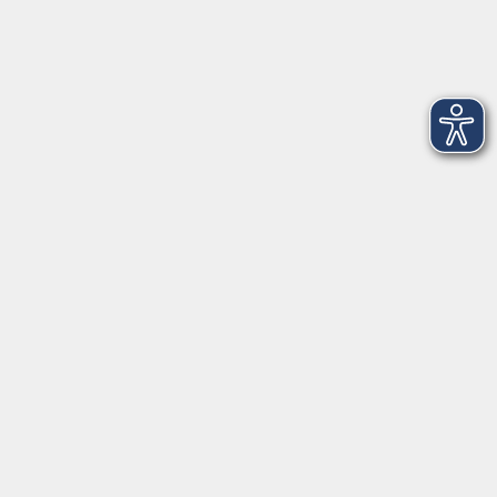
Volkshochschule im Landkreis Cham e.V.
Pfarrer-Seidl-Str. 1
93413 Cham
info@vhs-cham.de
Telefon: 09971 8501-0
Fax: 09971 8501-30
Öffnungszeiten
VHS
Montag bis Donnerstag
08:00 - 12:00
13:00 - 16:00