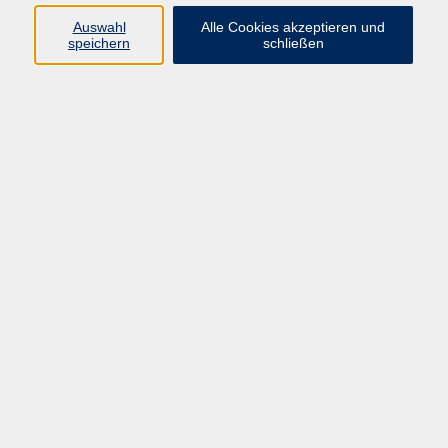
Feedback-, Kritik- und Reklamationsgespräche,
Auswahl
Alle Cookies akzeptieren und
Verhandlungen oder sehr emotionale
speichern
schließen
Gesprächspartner*innen erfordern besondere
Vorgehens- und Verhaltensweisen.
Für schwierige Gesprächssituationen ist es nützlich,
das eigene Kommunikationsverhalten und die
Gesprächsstrategie zu überprüfen und zu optimieren.
Inhaltsauszug:
Stolpersteine - Verschiedene Fragetechniken und ihr
situationsgerechter Einsatz.
Deeskalierende Gesprächsmittel - Provokationen
ausweichen und souverän begegnen.
Kritikgespräche - schwierige Gespräche strategisch
und gezielt vorbereiten.