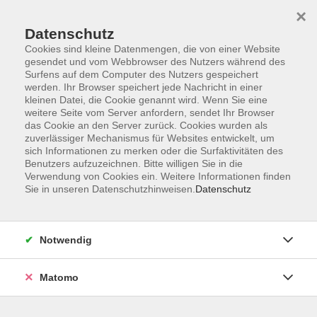
×
Datenschutz
Cookies sind kleine Datenmengen, die von einer Website
gesendet und vom Webbrowser des Nutzers während des
Surfens auf dem Computer des Nutzers gespeichert
Zum Hauptinhalt springen
werden. Ihr Browser speichert jede Nachricht in einer
kleinen Datei, die Cookie genannt wird. Wenn Sie eine
weitere Seite vom Server anfordern, sendet Ihr Browser
das Cookie an den Server zurück. Cookies wurden als
zuverlässiger Mechanismus für Websites entwickelt, um
sich Informationen zu merken oder die Surfaktivitäten des
Sie sind hier:
Benutzers aufzuzeichnen. Bitte willigen Sie in die
TAO
TAO-Seminare
Verwendung von Cookies ein. Weitere Informationen finden
Sie in unseren Datenschutzhinweisen.
Datenschutz
Online-Seminar: Professionelle
Gesprächsführung
Notwendig
Gespräche Vorbereiten und Einwände richtig
behandeln
Matomo
Wer viel mit Menschen zu tun hat, muss auch
herausfordernde Gespräche führen.