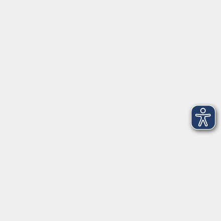
Kontakt
Mehr VHS
Unsere Berufsfachschulen
Über uns
EN 🇬🇧
Volkshochschule im Landkreis Cham e.V.
Pfarrer-Seidl-Str. 1
93413 Cham
info@vhs-cham.de
Telefon: 09971 8501-0
Fax: 09971 8501-30