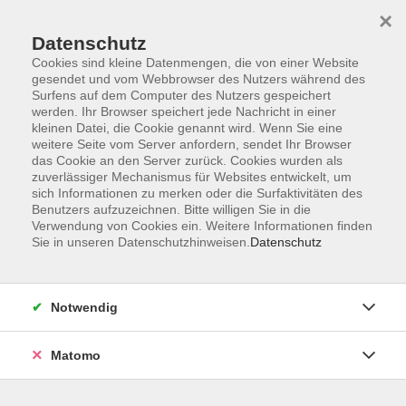
×
Datenschutz
Cookies sind kleine Datenmengen, die von einer Website
gesendet und vom Webbrowser des Nutzers während des
Surfens auf dem Computer des Nutzers gespeichert
Zum Hauptinhalt springen
werden. Ihr Browser speichert jede Nachricht in einer
kleinen Datei, die Cookie genannt wird. Wenn Sie eine
weitere Seite vom Server anfordern, sendet Ihr Browser
das Cookie an den Server zurück. Cookies wurden als
zuverlässiger Mechanismus für Websites entwickelt, um
sich Informationen zu merken oder die Surfaktivitäten des
Sie sind hier:
Benutzers aufzuzeichnen. Bitte willigen Sie in die
TAO
TAO-Seminare
Verwendung von Cookies ein. Weitere Informationen finden
Sie in unseren Datenschutzhinweisen.
Datenschutz
Online-Seminar: Effektives
Qualitätsmanagement
Notwendig
Qualität sichern und kontinuierlich verbessern
Dieses Online-Seminar bietet einen umfassenden
Matomo
Einblick in die Methoden und Praktiken des
Qualitätsmanagements in Unternehmen.