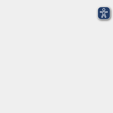
Pfarrer-Seidl-Str. 1
93413 Cham
info@vhs-cham.de
Telefon: 09971 8501-0
Fax: 09971 8501-30
Öffnungszeiten
VHS
Montag bis Donnerstag
08:00 - 12:00
13:00 - 16:00
Freitag
08:00 - 14:00
Anmeldung für