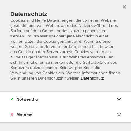
×
Datenschutz
Cookies sind kleine Datenmengen, die von einer Website
gesendet und vom Webbrowser des Nutzers während des
Surfens auf dem Computer des Nutzers gespeichert
Zum Hauptinhalt springen
werden. Ihr Browser speichert jede Nachricht in einer
kleinen Datei, die Cookie genannt wird. Wenn Sie eine
weitere Seite vom Server anfordern, sendet Ihr Browser
das Cookie an den Server zurück. Cookies wurden als
zuverlässiger Mechanismus für Websites entwickelt, um
sich Informationen zu merken oder die Surfaktivitäten des
Sie sind hier:
Benutzers aufzuzeichnen. Bitte willigen Sie in die
TAO
TAO-Seminare
Verwendung von Cookies ein. Weitere Informationen finden
Sie in unseren Datenschutzhinweisen.
Datenschutz
Online-Seminar: Authentische Führung und
Empowerment
Notwendig
Selbstwirksamkeit bei sich selbst und im Team
stärken
Matomo
Entdecken Sie, wie Sie durch Selbstführung zur
authentischen Führungspersönlichkeit werden und Ihr