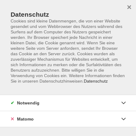
×
Datenschutz
Cookies sind kleine Datenmengen, die von einer Website
gesendet und vom Webbrowser des Nutzers während des
Surfens auf dem Computer des Nutzers gespeichert
Zum Hauptinhalt springen
werden. Ihr Browser speichert jede Nachricht in einer
kleinen Datei, die Cookie genannt wird. Wenn Sie eine
weitere Seite vom Server anfordern, sendet Ihr Browser
das Cookie an den Server zurück. Cookies wurden als
zuverlässiger Mechanismus für Websites entwickelt, um
sich Informationen zu merken oder die Surfaktivitäten des
Sie sind hier:
Benutzers aufzuzeichnen. Bitte willigen Sie in die
TAO
TAO-Seminare
Verwendung von Cookies ein. Weitere Informationen finden
Marketing, Kommunikation &
Sie in unseren Datenschutzhinweisen.
Datenschutz
Betriebsführung
Notwendig
Online-Seminar: Kennzahlen und deren
Einflussfaktoren in der Hotellerie und
Gastronomie
Matomo
Das Seminar bietet einen Überblick über die
wichtigsten Kennzahlen in der Hotellerie und