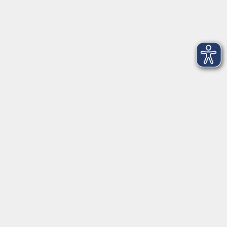
Volkshochschule im Landkreis Cham e.V.
Pfarrer-Seidl-Str. 1
93413 Cham
info@vhs-cham.de
Telefon: 09971 8501-0
Fax: 09971 8501-30
Öffnungszeiten
VHS
Montag bis Donnerstag
08:00 - 12:00
13:00 - 16:00