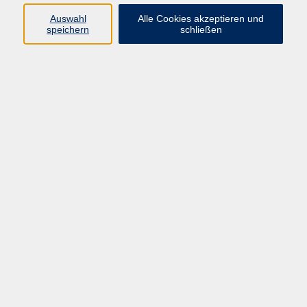
Auswahl
Alle Cookies akzeptieren und
Programm
speichern
schließen
Kultur & Gesellschaft
Kreatives & Freizeit
Gesundheit
Sprachen
Beruf
Meisterschule
Junge VHS
Internationale Projekte
Inhalte
Startseite