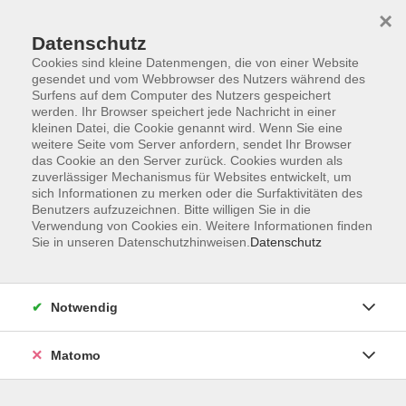
×
Datenschutz
Cookies sind kleine Datenmengen, die von einer Website
gesendet und vom Webbrowser des Nutzers während des
Surfens auf dem Computer des Nutzers gespeichert
Zum Hauptinhalt springen
werden. Ihr Browser speichert jede Nachricht in einer
kleinen Datei, die Cookie genannt wird. Wenn Sie eine
weitere Seite vom Server anfordern, sendet Ihr Browser
Der Kurs konnte nicht gefunden werden.
das Cookie an den Server zurück. Cookies wurden als
zuverlässiger Mechanismus für Websites entwickelt, um
sich Informationen zu merken oder die Surfaktivitäten des
Benutzers aufzuzeichnen. Bitte willigen Sie in die
Verwendung von Cookies ein. Weitere Informationen finden
Sie in unseren Datenschutzhinweisen.
Datenschutz
Barrierefreiheitserklärung
AGB
Datenschutzerklärung
Notwendig
Widerrufsbelehrung
Impressum
Matomo
Widerruf