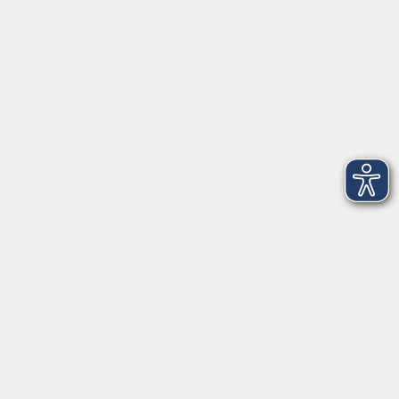
Telefon: 09971 8501-0
Fax: 09971 8501-30
Öffnungszeiten
VHS
Montag bis Donnerstag
08:00 - 12:00
13:00 - 16:00
Freitag
08:00 - 14:00
Anmeldung für
Deutschkurse und Prüfungen:
Dienstag bis Donnerstag:
8:00-13:00
14:00-16:00