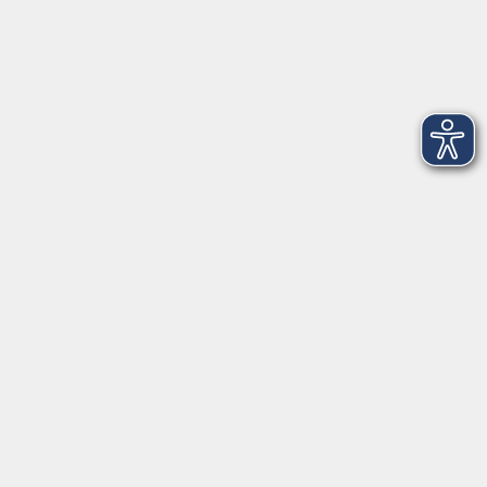
Fax: 09971 8501-30
Öffnungszeiten
VHS
Montag bis Donnerstag
08:00 - 12:00
13:00 - 16:00
Freitag
08:00 - 14:00
Anmeldung für
Deutschkurse und Prüfungen:
Dienstag bis Donnerstag:
8:00-13:00
14:00-16:00