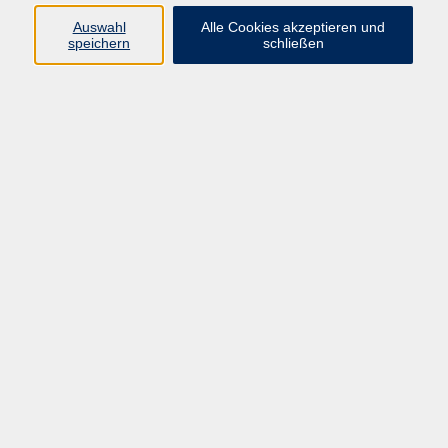
Ergebnisse filtern
Auswahl
Alle Cookies akzeptieren und
speichern
schließen
Keine passenden Kurse gefunden.
Barrierefreiheitserklärung
AGB
Datenschutzerklärung
Widerrufsbelehrung
Impressum
Widerruf