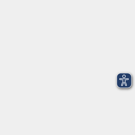
Pfarrer-Seidl-Str. 1
93413 Cham
info@vhs-cham.de
Telefon: 09971 8501-0
Fax: 09971 8501-30
Öffnungszeiten
VHS
Montag bis Donnerstag
08:00 - 12:00
13:00 - 16:00
Freitag
08:00 - 14:00
Anmeldung für