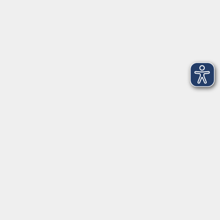
Telefon: 09971 8501-0
Fax: 09971 8501-30
Öffnungszeiten
VHS
Montag bis Donnerstag
08:00 - 12:00
13:00 - 16:00
Freitag
08:00 - 14:00
Anmeldung für
Deutschkurse und Prüfungen:
Dienstag bis Donnerstag:
8:00-13:00
14:00-16:00