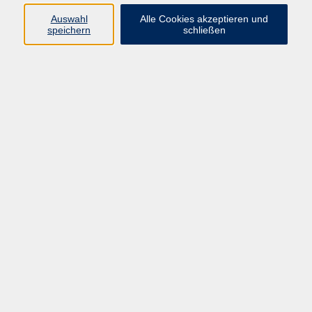
Auswahl
Alle Cookies akzeptieren und
Programm
speichern
schließen
Kultur & Gesellschaft
Kreatives & Freizeit
Gesundheit
Sprachen
Beruf
Meisterschule
Junge VHS
Internationale Projekte
Inhalte
Startseite