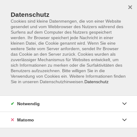
×
Datenschutz
Cookies sind kleine Datenmengen, die von einer Website
gesendet und vom Webbrowser des Nutzers während des
Surfens auf dem Computer des Nutzers gespeichert
Zum Hauptinhalt springen
werden. Ihr Browser speichert jede Nachricht in einer
kleinen Datei, die Cookie genannt wird. Wenn Sie eine
weitere Seite vom Server anfordern, sendet Ihr Browser
Der Kurs konnte nicht gefunden werden.
das Cookie an den Server zurück. Cookies wurden als
zuverlässiger Mechanismus für Websites entwickelt, um
sich Informationen zu merken oder die Surfaktivitäten des
Benutzers aufzuzeichnen. Bitte willigen Sie in die
Verwendung von Cookies ein. Weitere Informationen finden
Sie in unseren Datenschutzhinweisen.
Datenschutz
Barrierefreiheitserklärung
AGB
Datenschutzerklärung
Notwendig
Widerrufsbelehrung
Impressum
Matomo
Widerruf