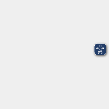
Telefon: 09971 8501-0
Fax: 09971 8501-30
Öffnungszeiten
VHS
Montag bis Donnerstag
08:00 - 12:00
13:00 - 16:00
Freitag
08:00 - 14:00
Anmeldung für
Deutschkurse und Prüfungen:
Dienstag bis Donnerstag:
8:00-13:00
14:00-16:00