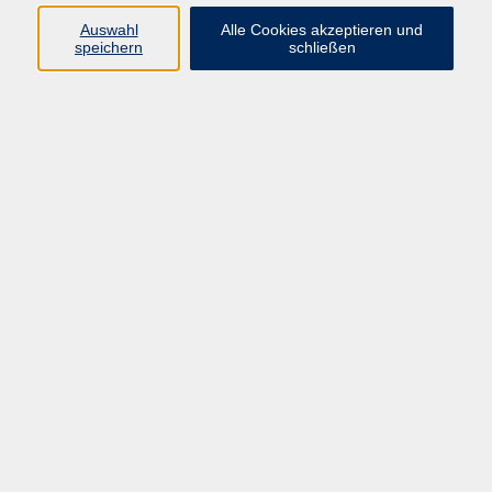
Freizeit
Auswahl
Alle Cookies akzeptieren und
09971 8501-19
speichern
schließen
pstahlmann@vhs-cham.de
Moderne Tanzformen
Ergebnisse filtern
Keine passenden Kurse gefunden.
Barrierefreiheitserklärung
AGB