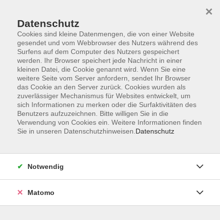
×
Datenschutz
Cookies sind kleine Datenmengen, die von einer Website
gesendet und vom Webbrowser des Nutzers während des
Surfens auf dem Computer des Nutzers gespeichert
Zum Hauptinhalt springen
werden. Ihr Browser speichert jede Nachricht in einer
kleinen Datei, die Cookie genannt wird. Wenn Sie eine
weitere Seite vom Server anfordern, sendet Ihr Browser
das Cookie an den Server zurück. Cookies wurden als
zuverlässiger Mechanismus für Websites entwickelt, um
sich Informationen zu merken oder die Surfaktivitäten des
Benutzers aufzuzeichnen. Bitte willigen Sie in die
Verwendung von Cookies ein. Weitere Informationen finden
Sie in unseren Datenschutzhinweisen.
Datenschutz
0 Kurse
Notwendig
zurück zu Tanz - Faszinierende Vielfalt
Matomo
PETRA STAHLMANN
Verwaltungsleitung, Leitung
Programmbereich Kreatives u.