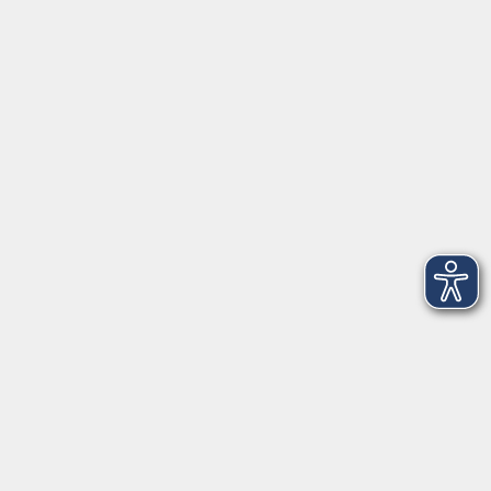
Pfarrer-Seidl-Str. 1
93413 Cham
info@vhs-cham.de
Telefon: 09971 8501-0
Fax: 09971 8501-30
Öffnungszeiten
VHS
Montag bis Donnerstag
08:00 - 12:00
13:00 - 16:00
Freitag
08:00 - 14:00
Anmeldung für