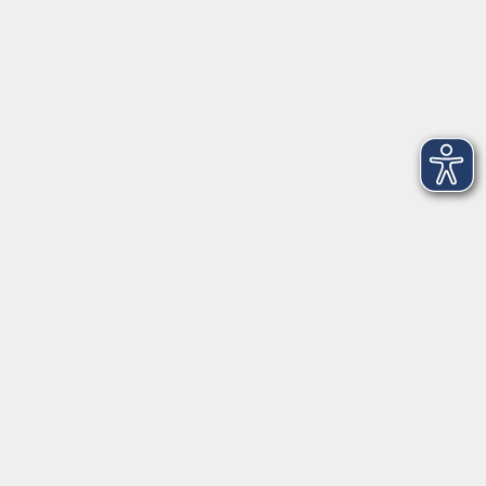
Telefon: 09971 8501-0
Fax: 09971 8501-30
Öffnungszeiten
VHS
Montag bis Donnerstag
08:00 - 12:00
13:00 - 16:00
Freitag
08:00 - 14:00
Anmeldung für
Deutschkurse und Prüfungen:
Dienstag bis Donnerstag:
8:00-13:00
14:00-16:00