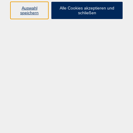
Oberpfälzer Volkshochschulen
Auswahl
Alle Cookies akzeptieren und
speichern
schließen
Ergebnisse filtern
Keine passenden Kurse gefunden.
Barrierefreiheitserklärung
AGB
Datenschutzerklärung
Widerrufsbelehrung
Impressum
Widerruf