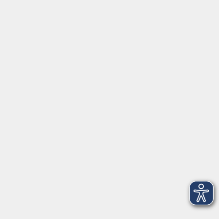
Unsere Berufsfachschulen
Über uns
EN 🇬🇧
Volkshochschule im Landkreis Cham e.V.
Pfarrer-Seidl-Str. 1
93413 Cham
info@vhs-cham.de
Telefon: 09971 8501-0
Fax: 09971 8501-30
Öffnungszeiten