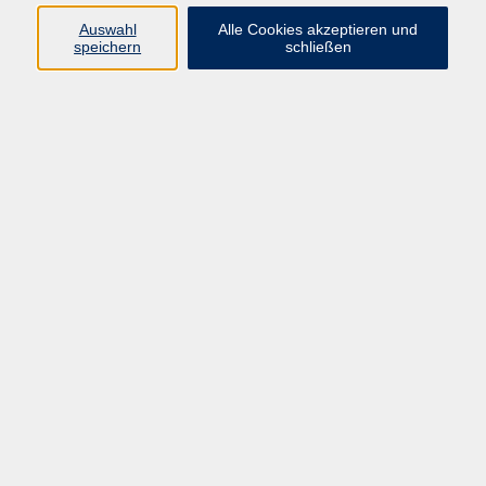
Auswahl
Alle Cookies akzeptieren und
speichern
schließen
251 Kurse
Beruf
1
Gesundheit
46
Junge VHS
1
Kreatives & Freizeit
3
Kultur & Gesellschaft
2
Meisterschule
18
Sprachen
71
TAO
80
VHS Online
2
_Integrationskurse
47