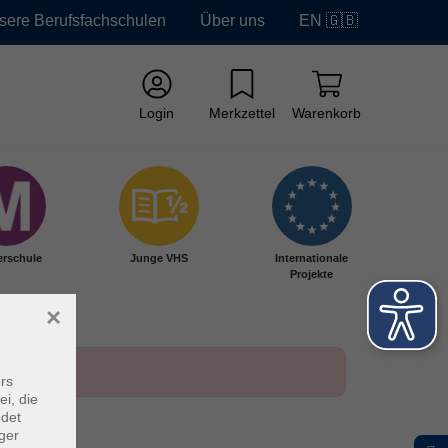
sere Berufsfachschulen
Über uns
EN 🇬🇧
Login
Merkzettel
Warenkorb
erschule
Junge VHS
Internationale
Projekte
×
rs
ei, die
ndet
ger