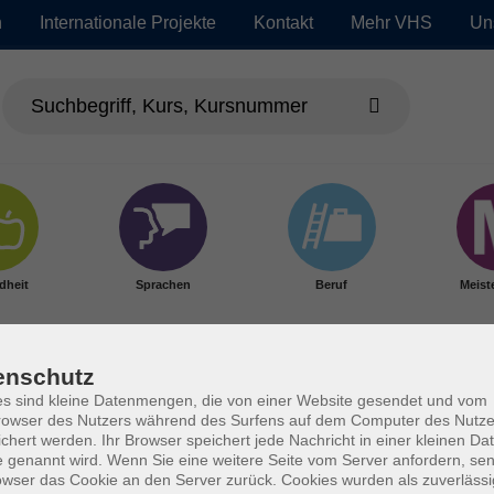
n
Internationale Projekte
Kontakt
Mehr VHS
Un
dheit
Sprachen
Beruf
Meist
enschutz
s sind kleine Datenmengen, die von einer Website gesendet und vom
owser des Nutzers während des Surfens auf dem Computer des Nutze
chert werden. Ihr Browser speichert jede Nachricht in einer kleinen Dat
 genannt wird. Wenn Sie eine weitere Seite vom Server anfordern, se
owser das Cookie an den Server zurück. Cookies wurden als zuverlässi