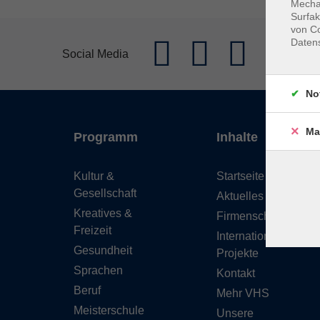
Mechan
Surfak
von Co
Daten
Social Media
No
Ma
Programm
Inhalte
Kultur &
Startseite
Gesellschaft
Aktuelles
Kreatives &
Firmenschulungen
Freizeit
Internationale
Gesundheit
Projekte
Sprachen
Kontakt
Beruf
Mehr VHS
Meisterschule
Unsere