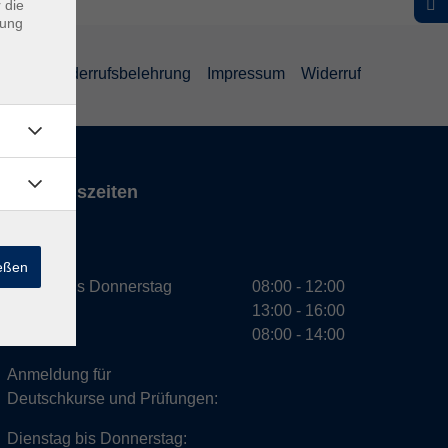
 die
dung
ärung
Widerrufsbelehrung
Impressum
Widerruf
Öffnungszeiten
VHS
ießen
Montag bis Donnerstag
08:00 - 12:00
13:00 - 16:00
Freitag
08:00 - 14:00
Anmeldung für
Deutschkurse und Prüfungen:
Dienstag bis Donnerstag: