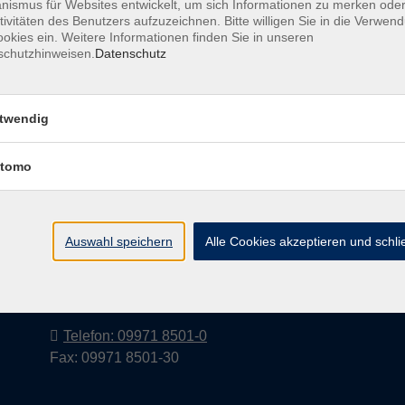
ismus für Websites entwickelt, um sich Informationen zu merken oder
tivitäten des Benutzers aufzuzeichnen. Bitte willigen Sie in die Verwen
okies ein. Weitere Informationen finden Sie in unseren
schutzhinweisen.
Datenschutz
Barrierefreiheitserklärung
AGB
Datenschutzerkl
twendig
tomo
Volkshochschule im Landkreis Cham
e.V.
Auswahl speichern
Alle Cookies akzeptieren und schl
Pfarrer-Seidl-Str. 1
93413 Cham
info@vhs-cham.de
Telefon: 09971 8501-0
Fax: 09971 8501-30