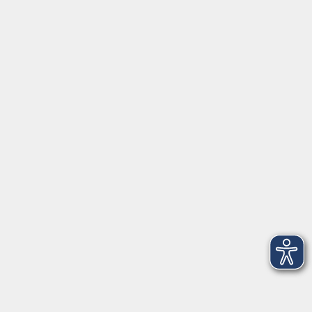
EN 🇬🇧
Volkshochschule im Landkreis Cham e.V.
Pfarrer-Seidl-Str. 1
93413 Cham
info@vhs-cham.de
Telefon: 09971 8501-0
Fax: 09971 8501-30
Öffnungszeiten
VHS