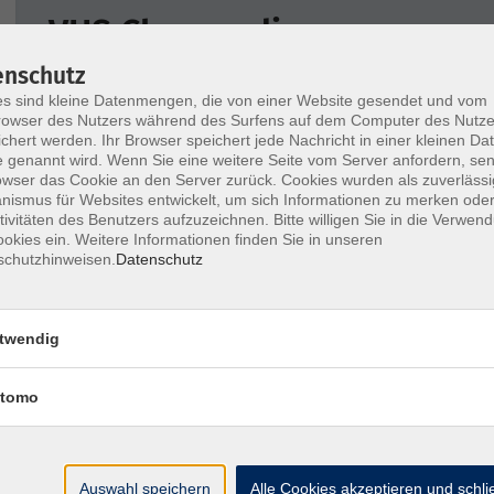
VHS Cham online
enschutz
Wochentage
Tageszeit
s sind kleine Datenmengen, die von einer Website gesendet und vom
owser des Nutzers während des Surfens auf dem Computer des Nutze
chert werden. Ihr Browser speichert jede Nachricht in einer kleinen Dat
 genannt wird. Wenn Sie eine weitere Seite vom Server anfordern, se
nur buchbare
nur beginnende
owser das Cookie an den Server zurück. Cookies wurden als zuverlässi
ismus für Websites entwickelt, um sich Informationen zu merken oder
tivitäten des Benutzers aufzuzeichnen. Bitte willigen Sie in die Verwen
Keine passenden Kurse gefunden.
okies ein. Weitere Informationen finden Sie in unseren
schutzhinweisen.
Datenschutz
twendig
tomo
Barrierefreiheitserklärung
AGB
Datenschutzerklä
Auswahl speichern
Alle Cookies akzeptieren und schl