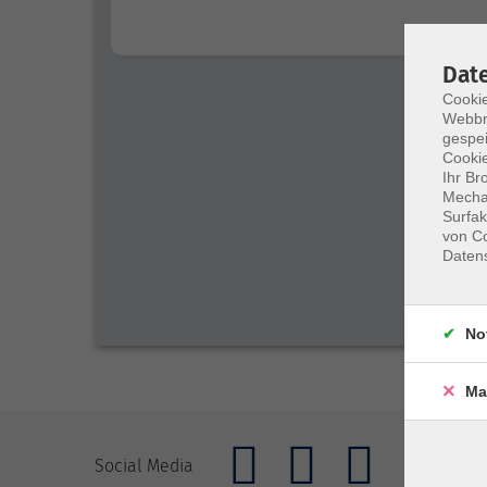
Dat
Cookie
Webbr
gespei
Cookie
Ihr Br
Mechan
Surfak
von Co
Daten
No
Ma
Social Media