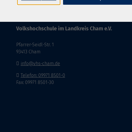
Volkshochschule im Landkreis Cham e.V.
Pfarrer-Seidl-Str. 1
93413 Cham
info@vhs-cham.de
Telefon: 09971 8501-0
Fax: 09971 8501-30