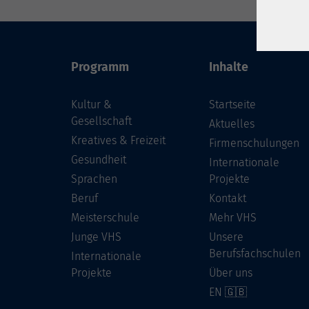
Programm
Inhalte
Kultur &
Startseite
Gesellschaft
Aktuelles
Kreatives & Freizeit
Firmenschulungen
Gesundheit
Internationale
Sprachen
Projekte
Beruf
Kontakt
Meisterschule
Mehr VHS
Junge VHS
Unsere
Berufsfachschulen
Internationale
Projekte
Über uns
EN 🇬🇧