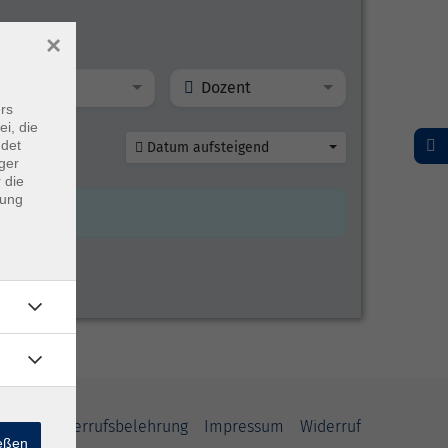
×
Ort
Dozent
rs
ei, die
ndet
Datum aufsteigend
ger
 die
dung
rung
Widerrufsbelehrung
Impressum
Widerruf
ießen