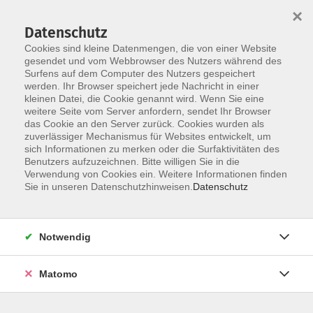
×
Datenschutz
Cookies sind kleine Datenmengen, die von einer Website
gesendet und vom Webbrowser des Nutzers während des
Surfens auf dem Computer des Nutzers gespeichert
Zum Hauptinhalt springen
werden. Ihr Browser speichert jede Nachricht in einer
kleinen Datei, die Cookie genannt wird. Wenn Sie eine
weitere Seite vom Server anfordern, sendet Ihr Browser
das Cookie an den Server zurück. Cookies wurden als
zuverlässiger Mechanismus für Websites entwickelt, um
sich Informationen zu merken oder die Surfaktivitäten des
Sie sind hier:
Benutzers aufzuzeichnen. Bitte willigen Sie in die
TAO
WKS
Verwendung von Cookies ein. Weitere Informationen finden
Sie in unseren Datenschutzhinweisen.
Datenschutz
Wimpernlifting
Perfekter Schwung – ganz ohne Mascara
Notwendig
Professionelles Wimpernlifting erlernen – für
natürlich schöne Ergebnisse
Matomo
Das Wimpernlifting zählt zu den beliebtesten
Beauty-Behandlungen – und das aus gutem Grund: