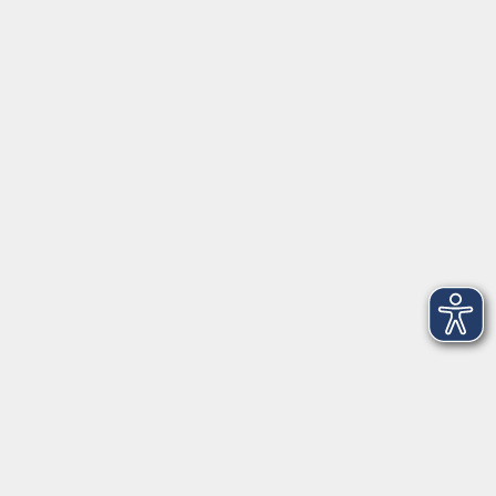
Mehr VHS
Unsere Berufsfachschulen
Über uns
EN 🇬🇧
Volkshochschule im Landkreis Cham e.V.
Pfarrer-Seidl-Str. 1
93413 Cham
info@vhs-cham.de
Telefon: 09971 8501-0
Fax: 09971 8501-30
Öffnungszeiten