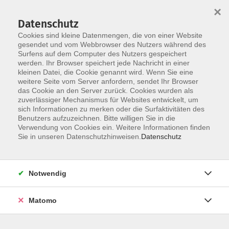
×
Datenschutz
Cookies sind kleine Datenmengen, die von einer Website
gesendet und vom Webbrowser des Nutzers während des
Surfens auf dem Computer des Nutzers gespeichert
Zum Hauptinhalt springen
werden. Ihr Browser speichert jede Nachricht in einer
kleinen Datei, die Cookie genannt wird. Wenn Sie eine
weitere Seite vom Server anfordern, sendet Ihr Browser
das Cookie an den Server zurück. Cookies wurden als
zuverlässiger Mechanismus für Websites entwickelt, um
sich Informationen zu merken oder die Surfaktivitäten des
Sie sind hier:
Benutzers aufzuzeichnen. Bitte willigen Sie in die
TAO
WKS
Verwendung von Cookies ein. Weitere Informationen finden
Sie in unseren Datenschutzhinweisen.
Datenschutz
Tibetische Heilmassage
Notwendig
Die Tibetische Heilmassage ist eine traditionelle
Heilmassage aus Tibet.
Matomo
Im Kurs erlernen Sie eine sanfte Rücken-Massage,
welche die Mönche in Tibet zur Stärkung des Körpers