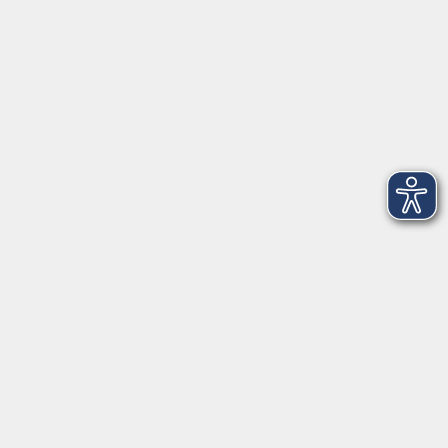
Unsere Berufsfachschulen
Über uns
EN 🇬🇧
Volkshochschule im Landkreis Cham e.V.
Pfarrer-Seidl-Str. 1
93413 Cham
info@vhs-cham.de
Telefon: 09971 8501-0
Fax: 09971 8501-30
Öffnungszeiten