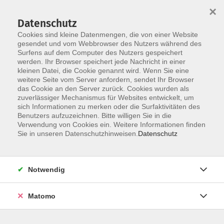
×
Datenschutz
Cookies sind kleine Datenmengen, die von einer Website
gesendet und vom Webbrowser des Nutzers während des
Surfens auf dem Computer des Nutzers gespeichert
Zum Hauptinhalt springen
werden. Ihr Browser speichert jede Nachricht in einer
kleinen Datei, die Cookie genannt wird. Wenn Sie eine
weitere Seite vom Server anfordern, sendet Ihr Browser
das Cookie an den Server zurück. Cookies wurden als
zuverlässiger Mechanismus für Websites entwickelt, um
sich Informationen zu merken oder die Surfaktivitäten des
Sie sind hier:
Benutzers aufzuzeichnen. Bitte willigen Sie in die
Sprachen
Deutsch als Fremdsprache
Verwendung von Cookies ein. Weitere Informationen finden
Sie in unseren Datenschutzhinweisen.
Datenschutz
Deutsch Integrationskurs 161 Modul 2 - Online
Notwendig
Material
Lehrbuch: Schritte plus 1
Matomo