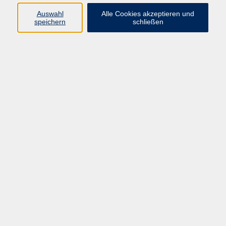
Auswahl
Alle Cookies akzeptieren und
speichern
schließen
458,00 €
Gebühr
229,00 €
ermäßigte Gebühr
Kursnummer:
BQ46353
Start
Ende
Di. 10.11.2026
Di. 22.12.2026
18:00 Uhr
21:15 Uhr
25 Termine
Dozent*in:
Petr Divis
Hana Konecná