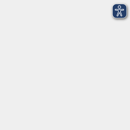
Pfarrer-Seidl-Str. 1
93413 Cham
info@vhs-cham.de
Telefon: 09971 8501-0
Fax: 09971 8501-30
Öffnungszeiten
VHS
Montag bis Donnerstag
08:00 - 12:00
13:00 - 16:00
Freitag
08:00 - 14:00
Anmeldung für
Deutschkurse und Prüfungen: