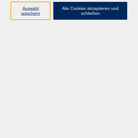
Di. 10.11.2026 18:00
Auswahl
Alle Cookies akzeptieren und
speichern
schließen
Online
Deutsch Integrationskurs 161 Modul 3 - Online
Mo. 11.01.2027 18:00
Online
Deutsch Integrationskurs 161 Modul 4 - Online
Do. 25.02.2027 18:00
Online