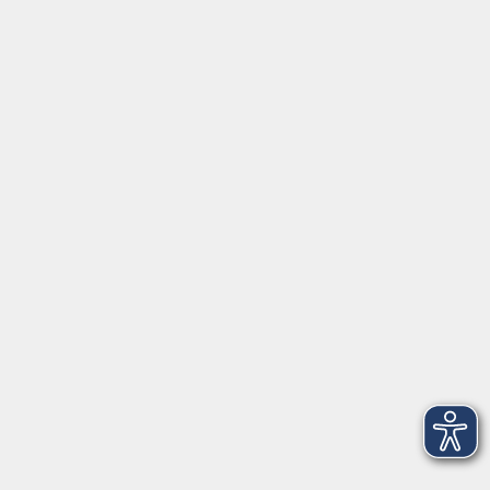
Kontakt
Mehr VHS
Unsere Berufsfachschulen
Über uns
EN 🇬🇧
Volkshochschule im Landkreis Cham e.V.
Pfarrer-Seidl-Str. 1
93413 Cham
info@vhs-cham.de
Telefon: 09971 8501-0
Fax: 09971 8501-30