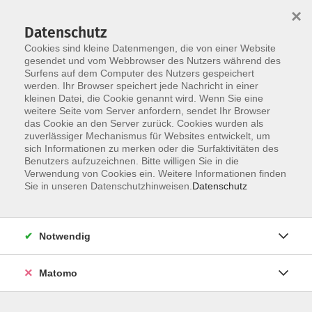
×
Datenschutz
Cookies sind kleine Datenmengen, die von einer Website
gesendet und vom Webbrowser des Nutzers während des
Surfens auf dem Computer des Nutzers gespeichert
Zum Hauptinhalt springen
Sie sind hier:
werden. Ihr Browser speichert jede Nachricht in einer
Über uns
Dozenten
kleinen Datei, die Cookie genannt wird. Wenn Sie eine
weitere Seite vom Server anfordern, sendet Ihr Browser
das Cookie an den Server zurück. Cookies wurden als
Divis, Petr
zuverlässiger Mechanismus für Websites entwickelt, um
sich Informationen zu merken oder die Surfaktivitäten des
Benutzers aufzuzeichnen. Bitte willigen Sie in die
Verwendung von Cookies ein. Weitere Informationen finden
Sie in unseren Datenschutzhinweisen.
Datenschutz
Deutsch Integrationskurs 161 Modul 1 - Online
Di. 22.09.2026 18:00
Online
Notwendig
Matomo
Deutsch Integrationskurs 161 Modul 2 - Online