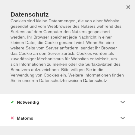
×
Datenschutz
Cookies sind kleine Datenmengen, die von einer Website
gesendet und vom Webbrowser des Nutzers während des
Surfens auf dem Computer des Nutzers gespeichert
Zum Hauptinhalt springen
werden. Ihr Browser speichert jede Nachricht in einer
kleinen Datei, die Cookie genannt wird. Wenn Sie eine
weitere Seite vom Server anfordern, sendet Ihr Browser
das Cookie an den Server zurück. Cookies wurden als
zuverlässiger Mechanismus für Websites entwickelt, um
sich Informationen zu merken oder die Surfaktivitäten des
Benutzers aufzuzeichnen. Bitte willigen Sie in die
Verwendung von Cookies ein. Weitere Informationen finden
Sie in unseren Datenschutzhinweisen.
Datenschutz
2 Kurse
Notwendig
zurück zu Kultur & Gesellschaft
Kurse nach Themen
Matomo
Finanzen und Recht
2