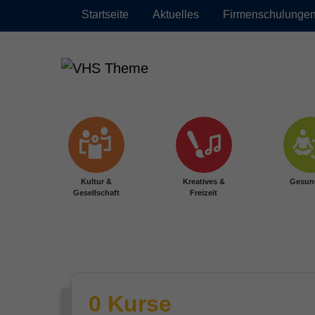
Startseite
Aktuelles
Firmenschulunge
Zum Hauptinhalt springen
Kultur &
Kreatives &
Gesun
Gesellschaft
Freizeit
0 Kurse