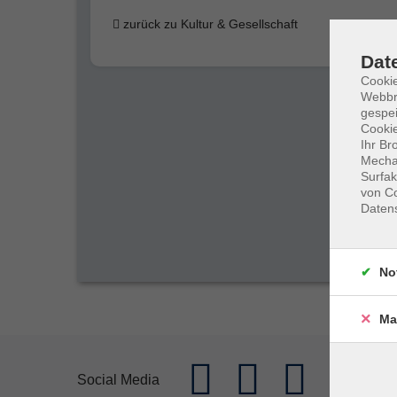
zurück zu Kultur & Gesellschaft
Dat
Cookie
Webbr
gespei
Cookie
Ihr Br
Mechan
Surfak
von Co
Daten
No
Ma
Social Media