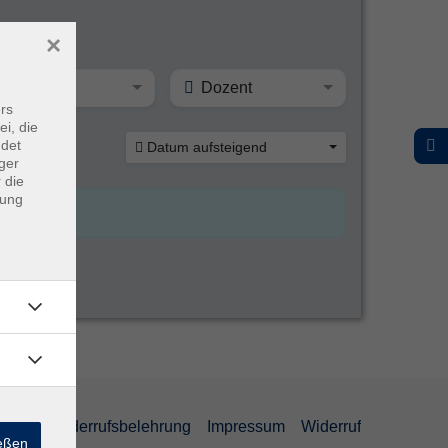
×
Ort
Dozent
rs
ei, die
ndet
Datum aufsteigend
ger
 die
dung
ärung
Widerrufsbelehrung
Impressum
Widerruf
ießen