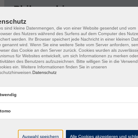
Philosophie
enschutz
Wochentage
Tageszeit
s sind kleine Datenmengen, die von einer Website gesendet und vom
owser des Nutzers während des Surfens auf dem Computer des Nutze
chert werden. Ihr Browser speichert jede Nachricht in einer kleinen Dat
 genannt wird. Wenn Sie eine weitere Seite vom Server anfordern, se
nur buchbare
nur beginnende
owser das Cookie an den Server zurück. Cookies wurden als zuverlässi
ismus für Websites entwickelt, um sich Informationen zu merken oder
tivitäten des Benutzers aufzuzeichnen. Bitte willigen Sie in die Verwen
Keine passenden Kurse gefunden.
okies ein. Weitere Informationen finden Sie in unseren
schutzhinweisen.
Datenschutz
twendig
tomo
Barrierefreiheitserklärung
AGB
Datenschutzerkl
Auswahl speichern
Alle Cookies akzeptieren und schl