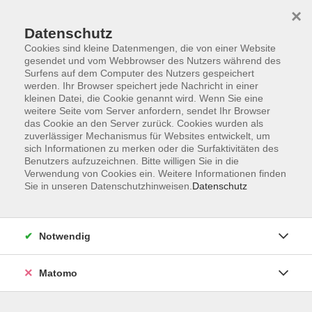
×
Datenschutz
Cookies sind kleine Datenmengen, die von einer Website
gesendet und vom Webbrowser des Nutzers während des
Surfens auf dem Computer des Nutzers gespeichert
Zum Hauptinhalt springen
werden. Ihr Browser speichert jede Nachricht in einer
kleinen Datei, die Cookie genannt wird. Wenn Sie eine
weitere Seite vom Server anfordern, sendet Ihr Browser
Der Kurs konnte nicht gefunden werden.
das Cookie an den Server zurück. Cookies wurden als
zuverlässiger Mechanismus für Websites entwickelt, um
sich Informationen zu merken oder die Surfaktivitäten des
Benutzers aufzuzeichnen. Bitte willigen Sie in die
Verwendung von Cookies ein. Weitere Informationen finden
Sie in unseren Datenschutzhinweisen.
Datenschutz
Barrierefreiheitserklärung
AGB
Datenschutzerklärung
Notwendig
Widerrufsbelehrung
Impressum
Matomo
Widerruf