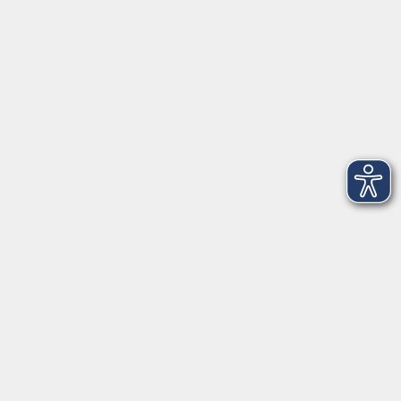
Telefon: 09971 8501-0
Fax: 09971 8501-30
Öffnungszeiten
VHS
Montag bis Donnerstag
08:00 - 12:00
13:00 - 16:00
Freitag
08:00 - 14:00
Anmeldung für
Deutschkurse und Prüfungen:
Dienstag bis Donnerstag:
8:00-13:00
14:00-16:00