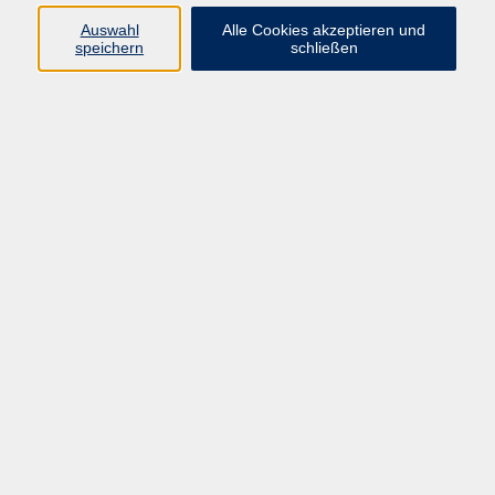
Auswahl
Alle Cookies akzeptieren und
Programm
speichern
schließen
Kultur & Gesellschaft
Kreatives & Freizeit
Gesundheit
Sprachen
Beruf
Meisterschule
Junge VHS
Internationale Projekte
Inhalte
Startseite