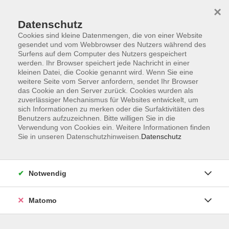
×
Datenschutz
Cookies sind kleine Datenmengen, die von einer Website
gesendet und vom Webbrowser des Nutzers während des
Surfens auf dem Computer des Nutzers gespeichert
Zum Hauptinhalt springen
werden. Ihr Browser speichert jede Nachricht in einer
kleinen Datei, die Cookie genannt wird. Wenn Sie eine
weitere Seite vom Server anfordern, sendet Ihr Browser
das Cookie an den Server zurück. Cookies wurden als
zuverlässiger Mechanismus für Websites entwickelt, um
sich Informationen zu merken oder die Surfaktivitäten des
Benutzers aufzuzeichnen. Bitte willigen Sie in die
Verwendung von Cookies ein. Weitere Informationen finden
Sie in unseren Datenschutzhinweisen.
Datenschutz
0 Kurse
Notwendig
zurück zu Tanz - Faszinierende Vielfalt
Matomo
PETRA STAHLMANN
Verwaltungsleitung, Leitung
Programmbereich Kreatives u.