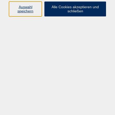
Freizeit
Auswahl
Alle Cookies akzeptieren und
09971 8501-19
speichern
schließen
pstahlmann@vhs-cham.de
Standardtanz
Ergebnisse filtern
Keine passenden Kurse gefunden.
Barrierefreiheitserklärung
AGB