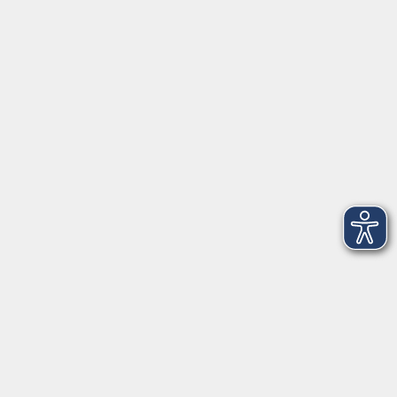
Pfarrer-Seidl-Str. 1
93413 Cham
info@vhs-cham.de
Telefon: 09971 8501-0
Fax: 09971 8501-30
Öffnungszeiten
VHS
Montag bis Donnerstag
08:00 - 12:00
13:00 - 16:00
Freitag
08:00 - 14:00
Anmeldung für