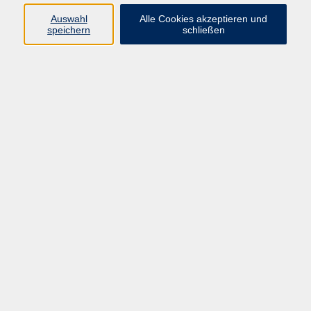
Auswahl
Alle Cookies akzeptieren und
Programm
speichern
schließen
Kultur & Gesellschaft
Kreatives & Freizeit
Gesundheit
Sprachen
Beruf
Meisterschule
Junge VHS
Internationale Projekte
Inhalte
Startseite