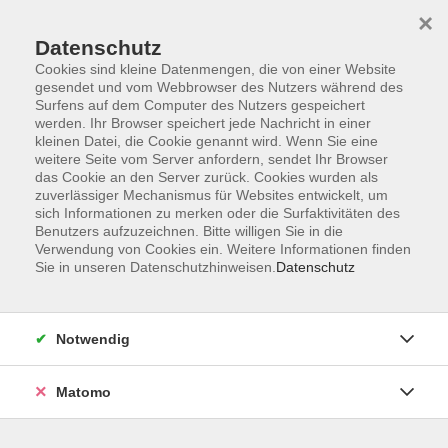
×
Datenschutz
Cookies sind kleine Datenmengen, die von einer Website
gesendet und vom Webbrowser des Nutzers während des
Surfens auf dem Computer des Nutzers gespeichert
Zum Hauptinhalt springen
werden. Ihr Browser speichert jede Nachricht in einer
kleinen Datei, die Cookie genannt wird. Wenn Sie eine
weitere Seite vom Server anfordern, sendet Ihr Browser
Der Kurs konnte nicht gefunden werden.
das Cookie an den Server zurück. Cookies wurden als
zuverlässiger Mechanismus für Websites entwickelt, um
sich Informationen zu merken oder die Surfaktivitäten des
Benutzers aufzuzeichnen. Bitte willigen Sie in die
Verwendung von Cookies ein. Weitere Informationen finden
Sie in unseren Datenschutzhinweisen.
Datenschutz
Barrierefreiheitserklärung
AGB
Datenschutzerklärung
Notwendig
Widerrufsbelehrung
Impressum
Matomo
Widerruf