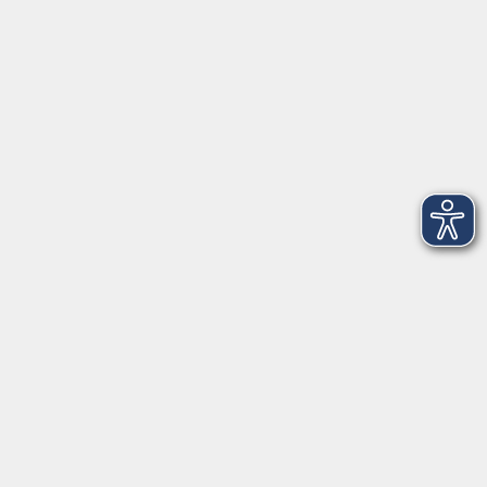
Telefon: 09971 8501-0
Fax: 09971 8501-30
Öffnungszeiten
VHS
Montag bis Donnerstag
08:00 - 12:00
13:00 - 16:00
Freitag
08:00 - 14:00
Anmeldung für
Deutschkurse und Prüfungen:
Dienstag bis Donnerstag:
8:00-13:00
14:00-16:00