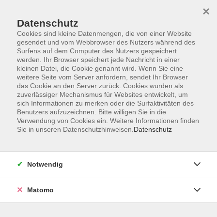
×
Datenschutz
Cookies sind kleine Datenmengen, die von einer Website
gesendet und vom Webbrowser des Nutzers während des
Surfens auf dem Computer des Nutzers gespeichert
Zum Hauptinhalt springen
werden. Ihr Browser speichert jede Nachricht in einer
kleinen Datei, die Cookie genannt wird. Wenn Sie eine
weitere Seite vom Server anfordern, sendet Ihr Browser
Der Kurs konnte nicht gefunden werden.
das Cookie an den Server zurück. Cookies wurden als
zuverlässiger Mechanismus für Websites entwickelt, um
sich Informationen zu merken oder die Surfaktivitäten des
Benutzers aufzuzeichnen. Bitte willigen Sie in die
Verwendung von Cookies ein. Weitere Informationen finden
Sie in unseren Datenschutzhinweisen.
Datenschutz
Barrierefreiheitserklärung
AGB
Datenschutzerklärung
Notwendig
Widerrufsbelehrung
Impressum
Matomo
Widerruf