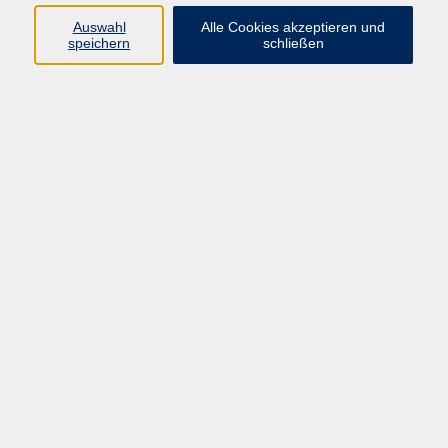
Auswahl
Alle Cookies akzeptieren und
Programm
speichern
schließen
Kultur & Gesellschaft
Kreatives & Freizeit
Gesundheit
Sprachen
Beruf
Meisterschule
Junge VHS
Internationale Projekte
Inhalte
Startseite