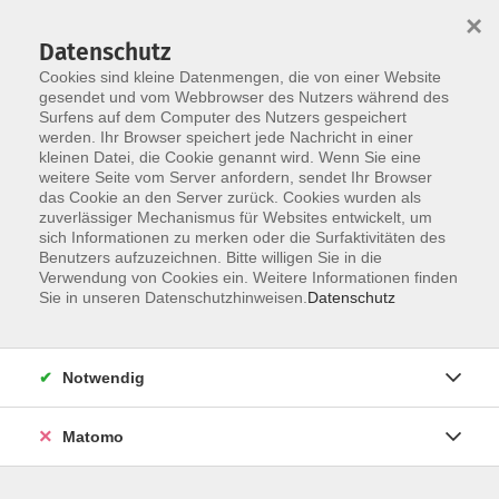
×
Datenschutz
Cookies sind kleine Datenmengen, die von einer Website
gesendet und vom Webbrowser des Nutzers während des
Surfens auf dem Computer des Nutzers gespeichert
Zum Hauptinhalt springen
werden. Ihr Browser speichert jede Nachricht in einer
kleinen Datei, die Cookie genannt wird. Wenn Sie eine
weitere Seite vom Server anfordern, sendet Ihr Browser
das Cookie an den Server zurück. Cookies wurden als
zuverlässiger Mechanismus für Websites entwickelt, um
sich Informationen zu merken oder die Surfaktivitäten des
Benutzers aufzuzeichnen. Bitte willigen Sie in die
Verwendung von Cookies ein. Weitere Informationen finden
Sie in unseren Datenschutzhinweisen.
Datenschutz
0 Kurse
Notwendig
zurück zu Junge VHS
Kurse nach Themen
Matomo
Nähen für Kinder