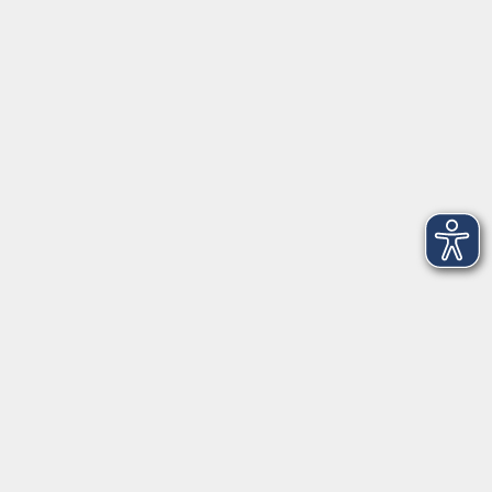
93413 Cham
info@vhs-cham.de
Telefon: 09971 8501-0
Fax: 09971 8501-30
Öffnungszeiten
VHS
Montag bis Donnerstag
08:00 - 12:00
13:00 - 16:00
Freitag
08:00 - 14:00
Anmeldung für
Deutschkurse und Prüfungen: