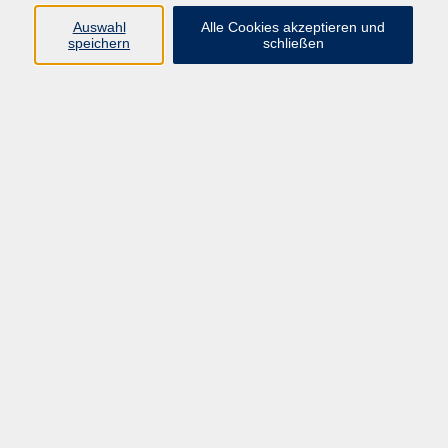
Handarbeiten (Klöppel, Stricken, etc.)
Auswahl
Alle Cookies akzeptieren und
speichern
schließen
Mode und Handarbeit
Ergebnisse filtern
Keine passenden Kurse gefunden.
Barrierefreiheitserklärung
AGB
Datenschutzerklärung