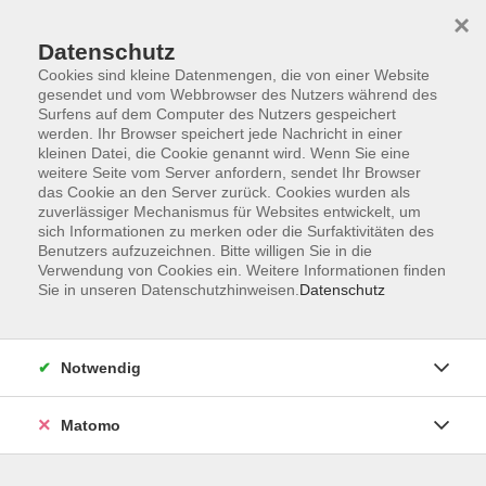
×
Datenschutz
Cookies sind kleine Datenmengen, die von einer Website
gesendet und vom Webbrowser des Nutzers während des
Surfens auf dem Computer des Nutzers gespeichert
Zum Hauptinhalt springen
werden. Ihr Browser speichert jede Nachricht in einer
kleinen Datei, die Cookie genannt wird. Wenn Sie eine
weitere Seite vom Server anfordern, sendet Ihr Browser
das Cookie an den Server zurück. Cookies wurden als
zuverlässiger Mechanismus für Websites entwickelt, um
sich Informationen zu merken oder die Surfaktivitäten des
Benutzers aufzuzeichnen. Bitte willigen Sie in die
Verwendung von Cookies ein. Weitere Informationen finden
Sie in unseren Datenschutzhinweisen.
Datenschutz
1 Kurs
Notwendig
zurück zu Reha-Sport
Matomo
Aktiv gesund durch Rehasport mit der vhs im Landkreis Cham; mit Kerstin Weinzierl und Nora Ellwanger