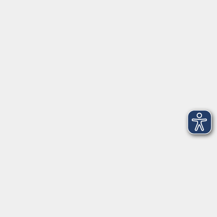
Pfarrer-Seidl-Str. 1
93413 Cham
info@vhs-cham.de
Telefon: 09971 8501-0
Fax: 09971 8501-30
Öffnungszeiten
VHS
Montag bis Donnerstag
08:00 - 12:00
13:00 - 16:00
Freitag
08:00 - 14:00
Anmeldung für