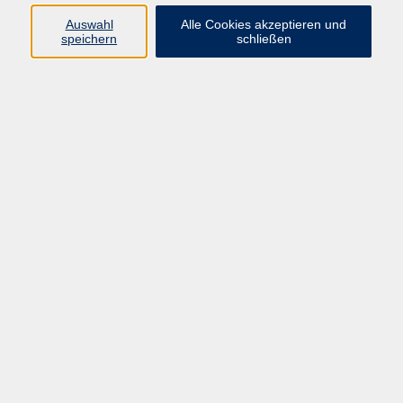
Herzsport
Auswahl
Alle Cookies akzeptieren und
speichern
schließen
Ergebnisse filtern
Reha-Sport Roding Herzsport
Do. 02.10.2025 18:00
Roding
Barrierefreiheitserklärung
AGB