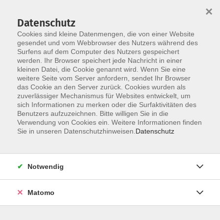
×
Datenschutz
Cookies sind kleine Datenmengen, die von einer Website
gesendet und vom Webbrowser des Nutzers während des
Surfens auf dem Computer des Nutzers gespeichert
Zum Hauptinhalt springen
werden. Ihr Browser speichert jede Nachricht in einer
kleinen Datei, die Cookie genannt wird. Wenn Sie eine
weitere Seite vom Server anfordern, sendet Ihr Browser
das Cookie an den Server zurück. Cookies wurden als
zuverlässiger Mechanismus für Websites entwickelt, um
sich Informationen zu merken oder die Surfaktivitäten des
Benutzers aufzuzeichnen. Bitte willigen Sie in die
Verwendung von Cookies ein. Weitere Informationen finden
Sie in unseren Datenschutzhinweisen.
Datenschutz
28 Kurse
Notwendig
zurück zu Gesundheit
Kurse nach Themen
Matomo
Asthma u. chronische Atemwegserk.
1