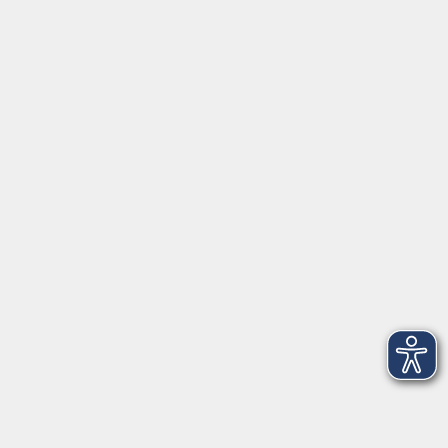
EN 🇬🇧
Volkshochschule im Landkreis Cham e.V.
Pfarrer-Seidl-Str. 1
93413 Cham
info@vhs-cham.de
Telefon: 09971 8501-0
Fax: 09971 8501-30
Öffnungszeiten
VHS