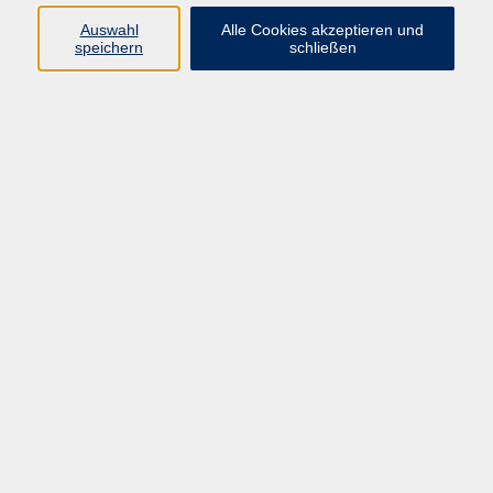
Ergebnisse filtern
Auswahl
Alle Cookies akzeptieren und
speichern
schließen
Sommer VHS: Pilates
Mo. 03.08.2026 18:00
Cham
Sommer VHS: Pilates für Anfänger
Do. 06.08.2026 19:15
Zandt