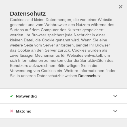
×
Datenschutz
Cookies sind kleine Datenmengen, die von einer Website
gesendet und vom Webbrowser des Nutzers während des
Surfens auf dem Computer des Nutzers gespeichert
Zum Hauptinhalt springen
werden. Ihr Browser speichert jede Nachricht in einer
kleinen Datei, die Cookie genannt wird. Wenn Sie eine
weitere Seite vom Server anfordern, sendet Ihr Browser
Der Kurs konnte nicht gefunden werden.
das Cookie an den Server zurück. Cookies wurden als
zuverlässiger Mechanismus für Websites entwickelt, um
sich Informationen zu merken oder die Surfaktivitäten des
Benutzers aufzuzeichnen. Bitte willigen Sie in die
Verwendung von Cookies ein. Weitere Informationen finden
Sie in unseren Datenschutzhinweisen.
Datenschutz
Barrierefreiheitserklärung
AGB
Datenschutzerklärung
Notwendig
Widerrufsbelehrung
Impressum
Matomo
Widerruf