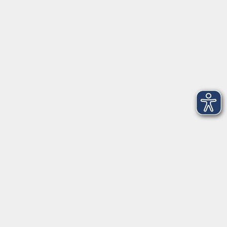
Telefon: 09971 8501-0
Fax: 09971 8501-30
Öffnungszeiten
VHS
Montag bis Donnerstag
08:00 - 12:00
13:00 - 16:00
Freitag
08:00 - 14:00
Anmeldung für
Deutschkurse und Prüfungen:
Dienstag bis Donnerstag:
8:00-13:00
14:00-16:00