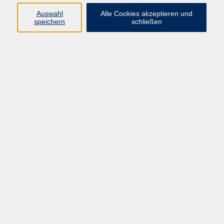
Auswahl
Alle Cookies akzeptieren und
Programm
speichern
schließen
Kultur & Gesellschaft
Kreatives & Freizeit
Gesundheit
Sprachen
Beruf
Meisterschule
Junge VHS
Internationale Projekte
Inhalte
Startseite