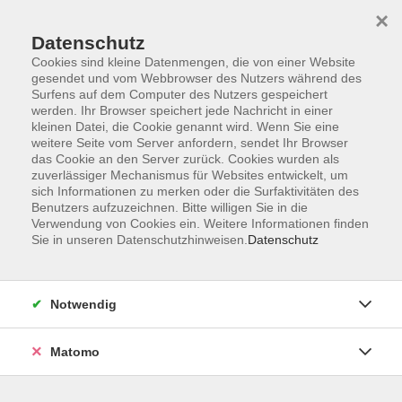
×
Datenschutz
Cookies sind kleine Datenmengen, die von einer Website
gesendet und vom Webbrowser des Nutzers während des
Surfens auf dem Computer des Nutzers gespeichert
Zum Hauptinhalt springen
werden. Ihr Browser speichert jede Nachricht in einer
kleinen Datei, die Cookie genannt wird. Wenn Sie eine
weitere Seite vom Server anfordern, sendet Ihr Browser
Der Kurs konnte nicht gefunden werden.
das Cookie an den Server zurück. Cookies wurden als
zuverlässiger Mechanismus für Websites entwickelt, um
sich Informationen zu merken oder die Surfaktivitäten des
Benutzers aufzuzeichnen. Bitte willigen Sie in die
Verwendung von Cookies ein. Weitere Informationen finden
Sie in unseren Datenschutzhinweisen.
Datenschutz
Barrierefreiheitserklärung
AGB
Datenschutzerklärung
Notwendig
Widerrufsbelehrung
Impressum
Matomo
Widerruf