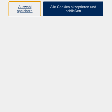
Auswahl
Alle Cookies akzeptieren und
Programm
speichern
schließen
Kultur & Gesellschaft
Kreatives & Freizeit
Gesundheit
Sprachen
Beruf
Meisterschule
Junge VHS
Internationale Projekte
Inhalte
Startseite