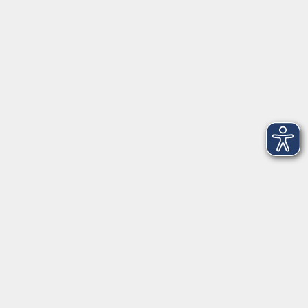
Telefon: 09971 8501-0
Fax: 09971 8501-30
Öffnungszeiten
VHS
Montag bis Donnerstag
08:00 - 12:00
13:00 - 16:00
Freitag
08:00 - 14:00
Anmeldung für
Deutschkurse und Prüfungen:
Dienstag bis Donnerstag:
8:00-13:00
14:00-16:00