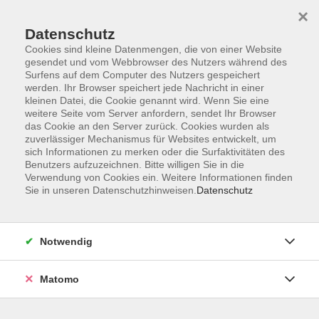
×
Datenschutz
Cookies sind kleine Datenmengen, die von einer Website
gesendet und vom Webbrowser des Nutzers während des
Surfens auf dem Computer des Nutzers gespeichert
Zum Hauptinhalt springen
Sie sind hier:
werden. Ihr Browser speichert jede Nachricht in einer
Über uns
Dozenten
kleinen Datei, die Cookie genannt wird. Wenn Sie eine
weitere Seite vom Server anfordern, sendet Ihr Browser
das Cookie an den Server zurück. Cookies wurden als
Schwarzfischer, Sarah
zuverlässiger Mechanismus für Websites entwickelt, um
sich Informationen zu merken oder die Surfaktivitäten des
Functional Trainerin
Benutzers aufzuzeichnen. Bitte willigen Sie in die
Verwendung von Cookies ein. Weitere Informationen finden
Was Sie bei mir lernen können: Sport
Sie in unseren Datenschutzhinweisen.
Datenschutz
macht Spaß und mit guter Musik
sowie ein wenig Motivation schaffen
wir gemeinsam noch ein paar
Notwendig
Wiederholungen mehr als alleine
Zuhause ;-)
Matomo