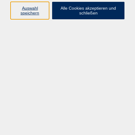
Keine passenden Kurse gefunden.
Auswahl
Alle Cookies akzeptieren und
speichern
schließen
zurück zur Übersicht
Barrierefreiheitserklärung
AGB
Datenschutzerklärung
Widerrufsbelehrung
Impressum
Widerruf
Programm
Kultur & Gesellschaft