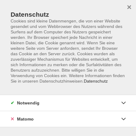
×
Datenschutz
Cookies sind kleine Datenmengen, die von einer Website
gesendet und vom Webbrowser des Nutzers während des
Surfens auf dem Computer des Nutzers gespeichert
Zum Hauptinhalt springen
werden. Ihr Browser speichert jede Nachricht in einer
kleinen Datei, die Cookie genannt wird. Wenn Sie eine
weitere Seite vom Server anfordern, sendet Ihr Browser
das Cookie an den Server zurück. Cookies wurden als
zuverlässiger Mechanismus für Websites entwickelt, um
sich Informationen zu merken oder die Surfaktivitäten des
Benutzers aufzuzeichnen. Bitte willigen Sie in die
Verwendung von Cookies ein. Weitere Informationen finden
Sie in unseren Datenschutzhinweisen.
Datenschutz
46 Kurse
Notwendig
Kurse nach Themen
Matomo
Sommer VHS
16
Präventionskurse gem. §20 SGB V
1