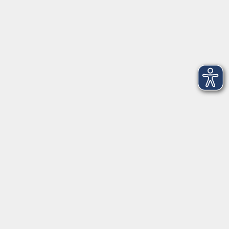
Barrierefreiheitserklärung
AGB
Datenschutzerklärung
Widerrufsbelehrung
Impressum
Widerruf
Programm
Kultur & Gesellschaft
Kreatives & Freizeit
Gesundheit
Sprachen
Beruf