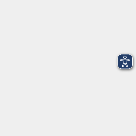
Telefon: 09971 8501-0
Fax: 09971 8501-30
Öffnungszeiten
VHS
Montag bis Donnerstag
08:00 - 12:00
13:00 - 16:00
Freitag
08:00 - 14:00
Anmeldung für
Deutschkurse und Prüfungen:
Dienstag bis Donnerstag:
8:00-13:00
14:00-16:00