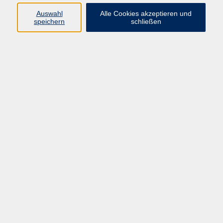
Auswahl
Alle Cookies akzeptieren und
Programm
speichern
schließen
Kultur & Gesellschaft
Kreatives & Freizeit
Gesundheit
Sprachen
Beruf
Meisterschule
Junge VHS
Internationale Projekte
Inhalte
Startseite