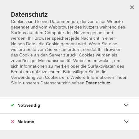
×
Datenschutz
Cookies sind kleine Datenmengen, die von einer Website
gesendet und vom Webbrowser des Nutzers während des
Surfens auf dem Computer des Nutzers gespeichert
Zum Hauptinhalt springen
werden. Ihr Browser speichert jede Nachricht in einer
kleinen Datei, die Cookie genannt wird. Wenn Sie eine
weitere Seite vom Server anfordern, sendet Ihr Browser
Der Kurs konnte nicht gefunden werden.
das Cookie an den Server zurück. Cookies wurden als
zuverlässiger Mechanismus für Websites entwickelt, um
sich Informationen zu merken oder die Surfaktivitäten des
Benutzers aufzuzeichnen. Bitte willigen Sie in die
Verwendung von Cookies ein. Weitere Informationen finden
Barrierefreiheitserklärung
Sie in unseren Datenschutzhinweisen.
Datenschutz
AGB
Datenschutzerklärung
Notwendig
Widerrufsbelehrung
Impressum
Matomo
Widerruf