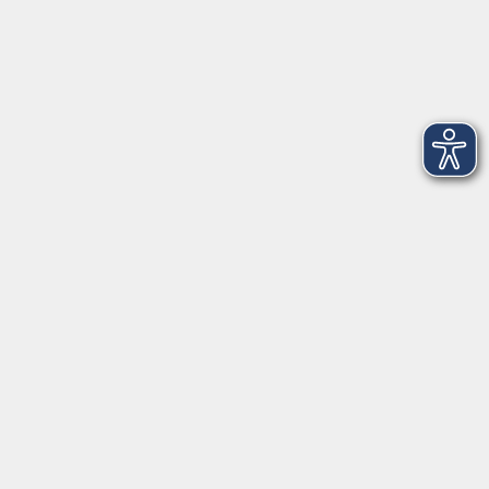
Telefon: 09971 8501-0
Fax: 09971 8501-30
Öffnungszeiten
VHS
Montag bis Donnerstag
08:00 - 12:00
13:00 - 16:00
Freitag
08:00 - 14:00
Anmeldung für
Deutschkurse und Prüfungen:
Dienstag bis Donnerstag:
8:00-13:00
14:00-16:00