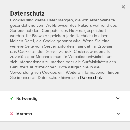
×
Datenschutz
Cookies sind kleine Datenmengen, die von einer Website
gesendet und vom Webbrowser des Nutzers während des
Surfens auf dem Computer des Nutzers gespeichert
Zum Hauptinhalt springen
Sie sind hier:
werden. Ihr Browser speichert jede Nachricht in einer
Über uns
Dozenten
kleinen Datei, die Cookie genannt wird. Wenn Sie eine
weitere Seite vom Server anfordern, sendet Ihr Browser
das Cookie an den Server zurück. Cookies wurden als
Ebner, Tamara
zuverlässiger Mechanismus für Websites entwickelt, um
sich Informationen zu merken oder die Surfaktivitäten des
Benutzers aufzuzeichnen. Bitte willigen Sie in die
Verwendung von Cookies ein. Weitere Informationen finden
Sie in unseren Datenschutzhinweisen.
Datenschutz
Fortbildung Betreuung I + II "Leitung und
Organisation der sozialen Betreuung"
Fr. 17.07.2026 09:00
Notwendig
Bad Kötzting
Matomo