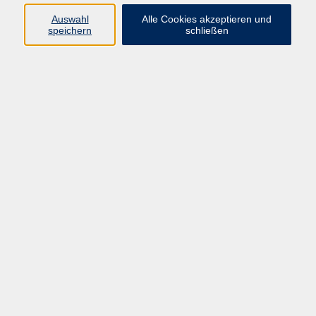
Do. 02.10.2025 17:00
Auswahl
Alle Cookies akzeptieren und
speichern
schließen
Klinikum Maximilian, Hallenbad
Reha-Sport Bad Kötzting Wassergymnastik 3
Do. 02.10.2025 18:00
Klinikum Maximilian, Hallenbad
Reha-Sport Furth i. Wald Trockengymnastik 2
Fr. 03.10.2025 11:30
Furth im Wald