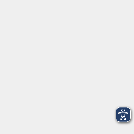
Kontakt
Mehr VHS
Unsere Berufsfachschulen
Über uns
EN 🇬🇧
Volkshochschule im Landkreis Cham e.V.
Pfarrer-Seidl-Str. 1
93413 Cham
info@vhs-cham.de
Telefon: 09971 8501-0
Fax: 09971 8501-30