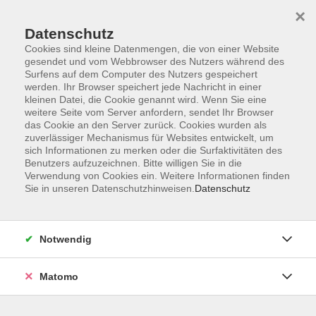
×
Datenschutz
Cookies sind kleine Datenmengen, die von einer Website
gesendet und vom Webbrowser des Nutzers während des
Surfens auf dem Computer des Nutzers gespeichert
Zum Hauptinhalt springen
Sie sind hier:
werden. Ihr Browser speichert jede Nachricht in einer
Über uns
Dozenten
kleinen Datei, die Cookie genannt wird. Wenn Sie eine
weitere Seite vom Server anfordern, sendet Ihr Browser
das Cookie an den Server zurück. Cookies wurden als
Simeth, Rosalie
zuverlässiger Mechanismus für Websites entwickelt, um
sich Informationen zu merken oder die Surfaktivitäten des
Benutzers aufzuzeichnen. Bitte willigen Sie in die
Verwendung von Cookies ein. Weitere Informationen finden
Sie in unseren Datenschutzhinweisen.
Datenschutz
Reha-Sport Bad Kötzting Wassergymnastik 1
Do. 02.10.2025 16:00
Klinikum Maximilian, Hallenbad
Notwendig
Matomo
Reha-Sport Bad Kötzting Wassergymnastik 2