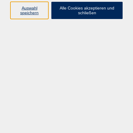
zurück zur Übersicht
Auswahl
Alle Cookies akzeptieren und
speichern
schließen
Barrierefreiheitserklärung
AGB
Datenschutzerklärung
Widerrufsbelehrung
Impressum
Widerruf
Programm
Kultur & Gesellschaft
Kreatives & Freizeit
Gesundheit