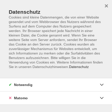
×
Datenschutz
Cookies sind kleine Datenmengen, die von einer Website
gesendet und vom Webbrowser des Nutzers während des
Surfens auf dem Computer des Nutzers gespeichert
Zum Hauptinhalt springen
Sie sind hier:
werden. Ihr Browser speichert jede Nachricht in einer
Über uns
Dozenten
kleinen Datei, die Cookie genannt wird. Wenn Sie eine
weitere Seite vom Server anfordern, sendet Ihr Browser
das Cookie an den Server zurück. Cookies wurden als
Fleckenstein, Peter
zuverlässiger Mechanismus für Websites entwickelt, um
sich Informationen zu merken oder die Surfaktivitäten des
Benutzers aufzuzeichnen. Bitte willigen Sie in die
Verwendung von Cookies ein. Weitere Informationen finden
Sie in unseren Datenschutzhinweisen.
Datenschutz
Betreuungsassistent in Pflegeheimen nach §
53 c SGB XI
Mo. 15.02.2027 08:15
Notwendig
Kötzting
Matomo