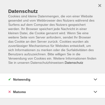
×
Datenschutz
Cookies sind kleine Datenmengen, die von einer Website
gesendet und vom Webbrowser des Nutzers während des
Surfens auf dem Computer des Nutzers gespeichert
Zum Hauptinhalt springen
Sie sind hier:
werden. Ihr Browser speichert jede Nachricht in einer
Über uns
Dozenten
kleinen Datei, die Cookie genannt wird. Wenn Sie eine
weitere Seite vom Server anfordern, sendet Ihr Browser
das Cookie an den Server zurück. Cookies wurden als
Hörmann, Martin
zuverlässiger Mechanismus für Websites entwickelt, um
sich Informationen zu merken oder die Surfaktivitäten des
Johnny G.-Spinning®-
Benutzers aufzuzeichnen. Bitte willigen Sie in die
Verwendung von Cookies ein. Weitere Informationen finden
Instructor-Star III
Sie in unseren Datenschutzhinweisen.
Datenschutz
Was Sie bei mir lernen können:
mentale und körperliche Ausdauer
und positive Lebenseinstellung.
Notwendig
Matomo
Keine passenden Kurse gefunden.