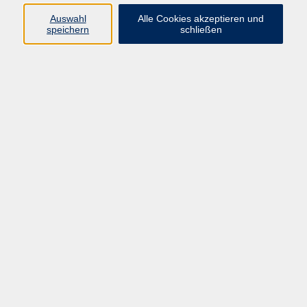
Auswahl
Alle Cookies akzeptieren und
speichern
schließen
zurück zur Übersicht
Barrierefreiheitserklärung
AGB
Datenschutzerklärung
Widerrufsbelehrung
Impressum
Widerruf
Programm
Kultur & Gesellschaft
Kreatives & Freizeit